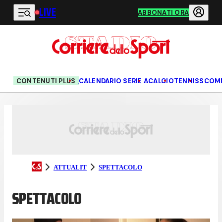
LIVE
Vai al contenuto principale
ABBONATI ORA
CONTENUTI PLUS
CALENDARIO SERIE A
CALCIO
TENNIS
SCOM
ATTUALIT
SPETTACOLO
SPETTACOLO