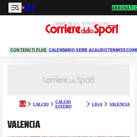
LIVE
Vai al contenuto principale
ABBONATI 
CONTENUTI PLUS
CALENDARIO SERIE A
CALCIO
TENNIS
SCOM
CALCIO
CALCIO
LIGA
VALENCIA
ESTERO
VALENCIA