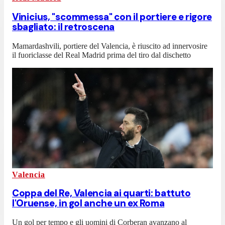
Vinicius, "scommessa" con il portiere e rigore
sbagliato: il retroscena
Mamardashvili, portiere del Valencia, è riuscito ad innervosire
il fuoriclasse del Real Madrid prima del tiro dal dischetto
Valencia
Coppa del Re, Valencia ai quarti: battuto
l'Oruense, in gol anche un ex Roma
Un gol per tempo e gli uomini di Corberan avanzano al