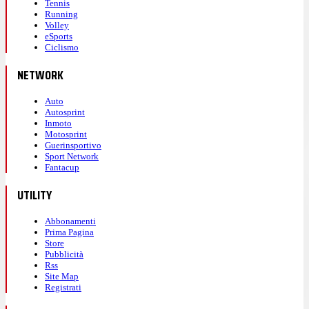
Tennis
Running
Volley
eSports
Ciclismo
NETWORK
Auto
Autosprint
Inmoto
Motosprint
Guerinsportivo
Sport Network
Fantacup
UTILITY
Abbonamenti
Prima Pagina
Store
Pubblicità
Rss
Site Map
Registrati