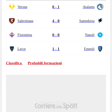
0 - 1
Verona
Atalanta
4 - 0
Salernitana
Sampdoria
0 - 0
Fiorentina
Napoli
1 - 1
Lecce
Empoli
Classifica
Probabili formazioni