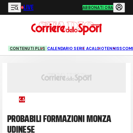
LIVE
Vai al contenuto principale
ABBONATI ORA
CONTENUTI PLUS
CALENDARIO SERIE A
CALCIO
TENNIS
SCOM
PROBABILI FORMAZIONI MONZA
UDINESE