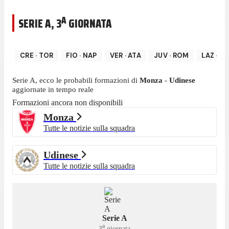
A
SERIE A
,
3
GIORNATA
CRE
·
TOR
FIO
·
NAP
VER
·
ATA
JUV
·
ROM
LAZ
·
IN
Serie A
, ecco le probabili formazioni di
Monza
-
Udinese
aggiornate in tempo reale
Formazioni ancora non disponibili
Monza
Tutte le notizie sulla squadra
Udinese
Tutte le notizie sulla squadra
Serie A
a
3
giornata