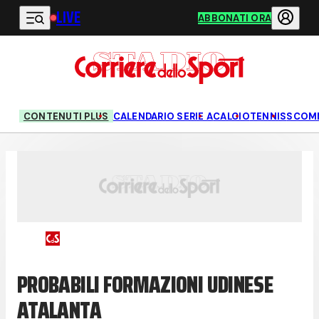
LIVE
Vai al contenuto principale
ABBONATI ORA
CONTENUTI PLUS
CALENDARIO SERIE A
CALCIO
TENNIS
SCOM
PROBABILI FORMAZIONI UDINESE
ATALANTA