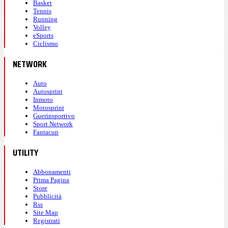
Basket
Tennis
Running
Volley
eSports
Ciclismo
NETWORK
Auto
Autosprint
Inmoto
Motosprint
Guerinsportivo
Sport Network
Fantacup
UTILITY
Abbonamenti
Prima Pagina
Store
Pubblicità
Rss
Site Map
Registrati