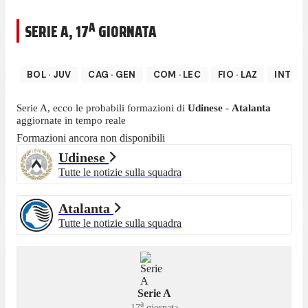
A
SERIE A
,
17
GIORNATA
BOL
·
JUV
CAG
·
GEN
COM
·
LEC
FIO
·
LAZ
INT
·
S
Serie A
, ecco le probabili formazioni di
Udinese
-
Atalanta
aggiornate in tempo reale
Formazioni ancora non disponibili
Udinese
Tutte le notizie sulla squadra
Atalanta
Tutte le notizie sulla squadra
Serie A
a
17
giornata