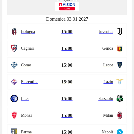
Domenica 03.01.2027
15:00
Bologna
Juventus
15:00
Cagliari
Genoa
15:00
Como
Lecce
15:00
Fiorentina
Lazio
15:00
Inter
Sassuolo
15:00
Monza
Milan
15:00
Parma
Napoli