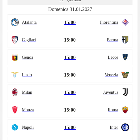
Domenica 31.01.2027
15:00
Atalanta
Fiorentina
15:00
Cagliari
Parma
15:00
Genoa
Lecce
15:00
Lazio
Venezia
15:00
Milan
Juventus
15:00
Monza
Roma
15:00
Napoli
Inter