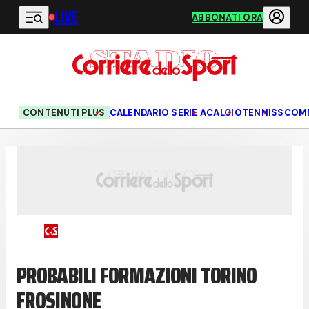
LIVE
Vai al contenuto principale
ABBONATI ORA
CONTENUTI PLUS
CALENDARIO SERIE A
CALCIO
TENNIS
SCOM
PROBABILI FORMAZIONI TORINO
FROSINONE