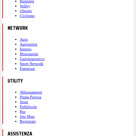
Running
Volley
eSports
Ciclismo
NETWORK
Auto
Autosprint
Inmoto
Motosprint
Guerinsportivo
Sport Network
Fantacup
UTILITY
Abbonamenti
Prima Pagina
Store
Pubblicità
Rss
Site Map
Registrati
ASSISTENZA