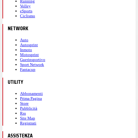
Running
Volley
eSports
Ciclismo
NETWORK
Auto
Autosprint
Inmoto
Motosprint
Guerinsportivo
Sport Network
Fantacup
UTILITY
Abbonamenti
Prima Pagina
Store
Pubblicità
Rss
Site Map
Registrati
ASSISTENZA