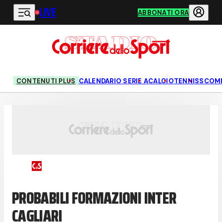
LIVE
Vai al contenuto principale
ABBONATI ORA
CONTENUTI PLUS
CALENDARIO SERIE A
CALCIO
TENNIS
SCOM
PROBABILI FORMAZIONI INTER
CAGLIARI