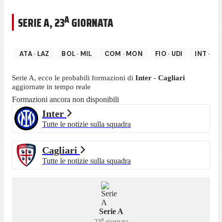
A
SERIE A
,
23
GIORNATA
ATA
·
LAZ
BOL
·
MIL
COM
·
MON
FIO
·
UDI
INT
·
CA
Serie A
, ecco le probabili formazioni di
Inter
-
Cagliari
aggiornate in tempo reale
Formazioni ancora non disponibili
Inter
Tutte le notizie sulla squadra
Cagliari
Tutte le notizie sulla squadra
Serie A
a
23
giornata