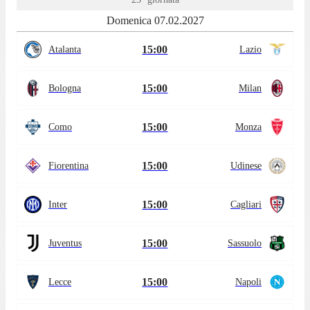
Domenica 07.02.2027
15:00
Atalanta
Lazio
15:00
Bologna
Milan
15:00
Como
Monza
15:00
Fiorentina
Udinese
15:00
Inter
Cagliari
15:00
Juventus
Sassuolo
15:00
Lecce
Napoli