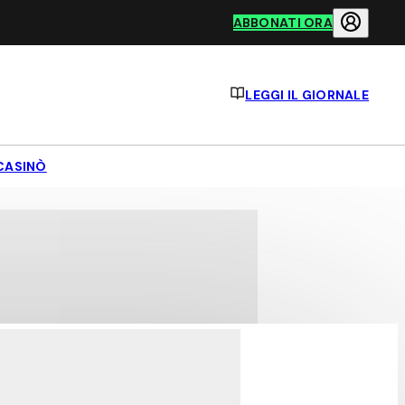
ABBONATI ORA
LEGGI IL GIORNALE
CASINÒ