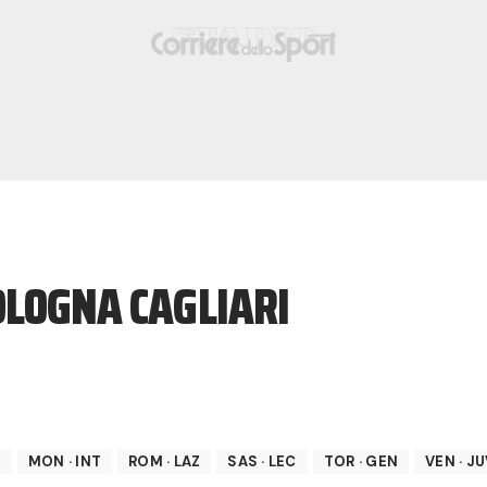
OLOGNA CAGLIARI
P
MON
·
INT
ROM
·
LAZ
SAS
·
LEC
TOR
·
GEN
VEN
·
JU