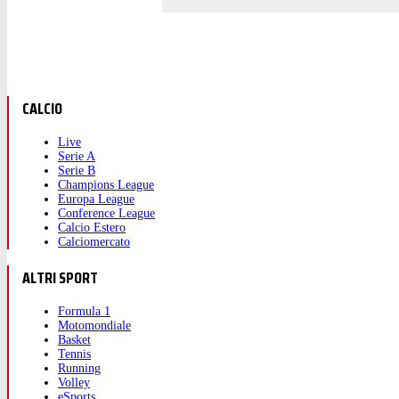
CALCIO
Live
Serie A
Serie B
Champions League
Europa League
Conference League
Calcio Estero
Calciomercato
ALTRI SPORT
Formula 1
Motomondiale
Basket
Tennis
Running
Volley
eSports