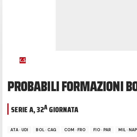
PROBABILI FORMAZIONI B
A
SERIE A
,
32
GIORNATA
ATA
·
UDI
BOL
·
CAG
COM
·
FRO
FIO
·
PAR
MIL
·
NA