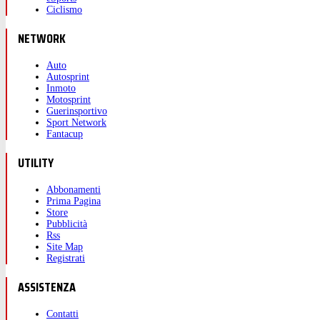
Ciclismo
NETWORK
Auto
Autosprint
Inmoto
Motosprint
Guerinsportivo
Sport Network
Fantacup
UTILITY
Abbonamenti
Prima Pagina
Store
Pubblicità
Rss
Site Map
Registrati
ASSISTENZA
Contatti