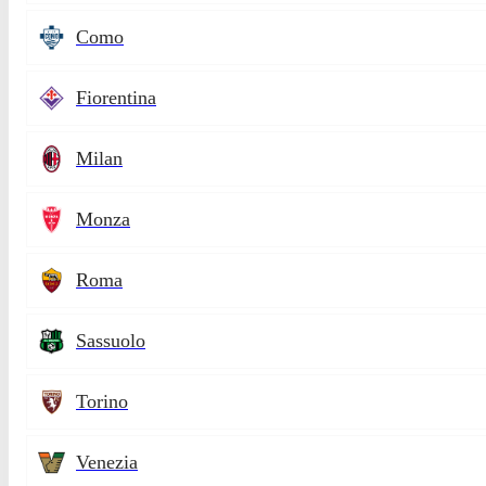
Como
Fiorentina
Milan
Monza
Roma
Sassuolo
Torino
Venezia