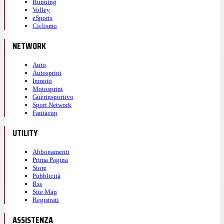
Running
Volley
eSports
Ciclismo
NETWORK
Auto
Autosprint
Inmoto
Motosprint
Guerinsportivo
Sport Network
Fantacup
UTILITY
Abbonamenti
Prima Pagina
Store
Pubblicità
Rss
Site Map
Registrati
ASSISTENZA