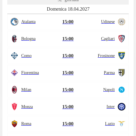
Domenica 18.04.2027
15:00
Atalanta
Udinese
15:00
Bologna
Cagliari
15:00
Como
Frosinone
15:00
Fiorentina
Parma
15:00
Milan
Napoli
15:00
Monza
Inter
15:00
Roma
Lazio