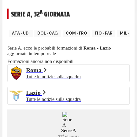
A
SERIE A
,
32
GIORNATA
ATA
·
UDI
BOL
·
CAG
COM
·
FRO
FIO
·
PAR
MIL
·
NA
Serie A
, ecco le probabili formazioni di
Roma
-
Lazio
aggiornate in tempo reale
Formazioni ancora non disponibili
Roma
Tutte le notizie sulla squadra
Lazio
Tutte le notizie sulla squadra
Serie A
a
32
giornata