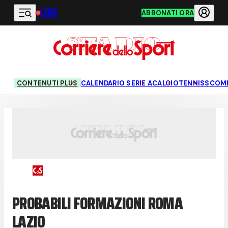
LIVE
Vai al contenuto principale
ABBONATI ORA
CONTENUTI PLUS
CALENDARIO SERIE A
CALCIO
TENNIS
SCOM
PROBABILI FORMAZIONI ROMA
LAZIO