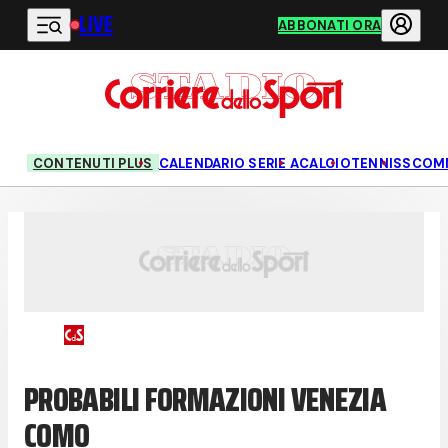
LIVE
Vai al contenuto principale
ABBONATI ORA
CONTENUTI PLUS
CALENDARIO SERIE A
CALCIO
TENNIS
SCOM
PROBABILI FORMAZIONI VENEZIA
COMO