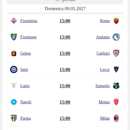
Domenica 09.05.2027
15:00
Fiorentina
Roma
15:00
Frosinone
Atalanta
15:00
Genoa
Cagliari
15:00
Inter
Lecce
15:00
Lazio
Sassuolo
15:00
Napoli
Monza
15:00
Parma
Milan