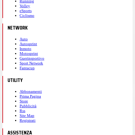
Running
Volley
eSports
Ciclismo
NETWORK
Auto
Autosprint
Inmoto
Motosprint
Guerinsportivo
Sport Network
Fantacup
UTILITY
Abbonamenti
Prima Pagina
Store
Pubblicità
Rss
Site Map
Registrati
ASSISTENZA