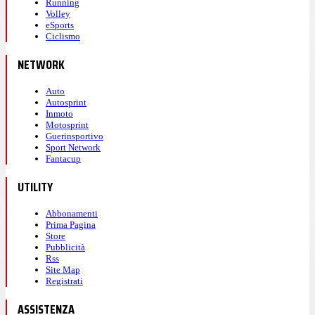
Running
Volley
eSports
Ciclismo
NETWORK
Auto
Autosprint
Inmoto
Motosprint
Guerinsportivo
Sport Network
Fantacup
UTILITY
Abbonamenti
Prima Pagina
Store
Pubblicità
Rss
Site Map
Registrati
ASSISTENZA