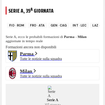
A
SERIE A
,
35
GIORNATA
FIO
·
ROM
FRO
·
ATA
GEN
·
CAG
INT
·
LEC
LAZ
·
SA
Serie A
, ecco le probabili formazioni di
Parma
-
Milan
aggiornate in tempo reale
Formazioni ancora non disponibili
Parma
Tutte le notizie sulla squadra
Milan
Tutte le notizie sulla squadra
Serie A
a
35
giornata