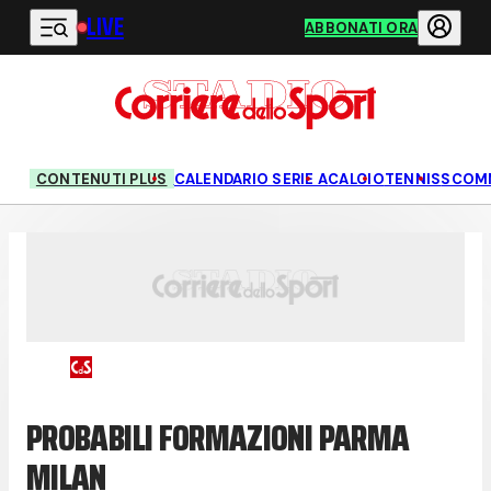
LIVE
Vai al contenuto principale
ABBONATI ORA
CONTENUTI PLUS
CALENDARIO SERIE A
CALCIO
TENNIS
SCOM
PROBABILI FORMAZIONI PARMA
MILAN