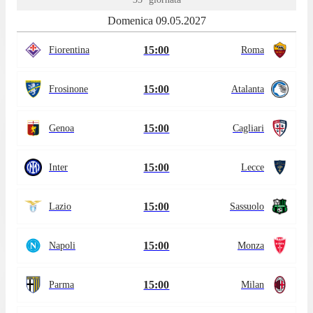
Domenica 09.05.2027
15:00
Fiorentina
Roma
15:00
Frosinone
Atalanta
15:00
Genoa
Cagliari
15:00
Inter
Lecce
15:00
Lazio
Sassuolo
15:00
Napoli
Monza
15:00
Parma
Milan