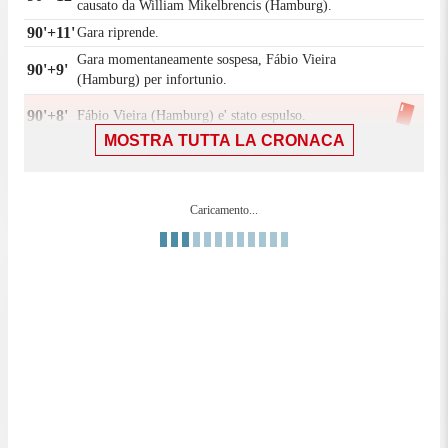
causato da William Mikelbrencis (Hamburg).
90'+11'
Gara riprende.
Gara momentaneamente sospesa, Fábio Vieira
90'+9'
(Hamburg) per infortunio.
90'+8'
Fábio Vieira (Hamburg) e' stato espulso.
MOSTRA TUTTA LA CRONACA
90'+8'
Gioco pericoloso di Fábio Vieira (Hamburg).
Leopold Querfeld (Union Berlino) conquista un
90'+8'
calcio di punizione sulla fascia sinistra.
Caricamento...
Sostituzione, Hamburg. William Mikelbrencis
90'+8'
sostituisce Giorgi Gocholeishvili.
90'+7'
Fallo di Daniel Elfadli (Hamburg).
Andrej Ilic (Union Berlino) conquista un calcio di
90'+7'
punizione nella propria meta' campo.
Tiro respinto. Robert Glatzel (Hamburg) un tiro di
90'+7'
destro da centro area. Assist di Albert Sambi
Lokonga.
Tentativo fallito. Danilho Doekhi (Union Berlino)
90'+6'
un colpo di testa da centro area tira alto. Assist di