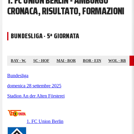
1. FC UNION BERLIN - AMBURGO
CRONACA, RISULTATO, FORMAZIONI
BUNDESLIGA · 5ª GIORNATA
BAY
·
W.
SC
·
HOF
MAI
·
BOR
BOR
·
EIN
WOL
·
RB
Bundesliga
domenica 28 settembre 2025
Stadion An der Alten Försterei
1. FC Union Berlin