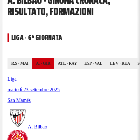
A. BILBAO - GIRONA CRONACA,
RISULTATO, FORMAZIONI
LIGA · 6ª GIORNATA
R.S
·
MAI
A.
·
GIR
ATL
·
RAY
ESP
·
VAL
LEV
·
REA
S
Liga
martedì 23 settembre 2025
San Mamés
A. Bilbao