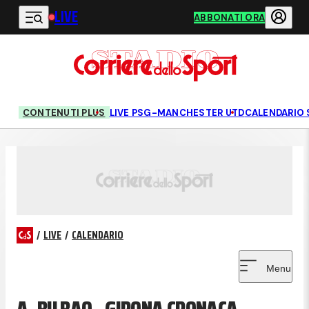
LIVE
Vai al contenuto principale
ABBONATI ORA
CONTENUTI PLUS
LIVE PSG-MANCHESTER UTD
CALENDARIO 
/
LIVE
/
CALENDARIO
Menu