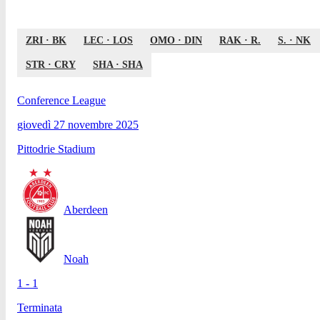
ZRI
·
BK
LEC
·
LOS
OMO
·
DIN
RAK
·
R.
S.
·
NK
STR
·
CRY
SHA
·
SHA
Conference League
giovedì 27 novembre 2025
Pittodrie Stadium
Aberdeen
Noah
1 - 1
Terminata