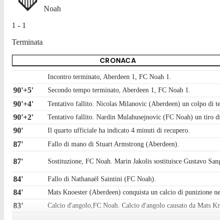
Noah
1 - 1
Terminata
CRONACA
Incontro terminato, Aberdeen 1, FC Noah 1.
90'+5'
Secondo tempo terminato, Aberdeen 1, FC Noah 1.
90'+4'
Tentativo fallito. Nicolas Milanovic (Aberdeen) un colpo di tes
90'+2'
Tentativo fallito. Nardin Mulahusejnovic (FC Noah) un tiro di 
90'
Il quarto ufficiale ha indicato 4 minuti di recupero.
87'
Fallo di mano di Stuart Armstrong (Aberdeen).
87'
Sostituzione, FC Noah. Marin Jakolis sostituisce Gustavo San
84'
Fallo di Nathanaël Saintini (FC Noah).
84'
Mats Knoester (Aberdeen) conquista un calcio di punizione ne
83'
Calcio d'angolo,FC Noah. Calcio d'angolo causato da Mats K