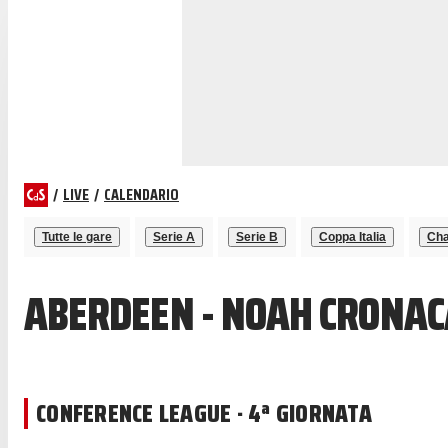
/
LIVE
/
CALENDARIO
Tutte le gare
Serie A
Serie B
Coppa Italia
Cha
ABERDEEN - NOAH CRONAC
CONFERENCE LEAGUE · 4ª GIORNATA