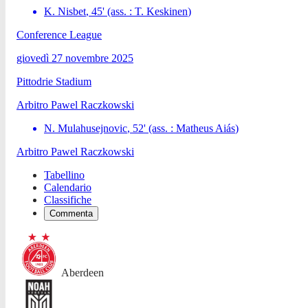
K. Nisbet
,
45
'
(ass. :
T. Keskinen
)
Conference League
giovedì 27 novembre 2025
Pittodrie Stadium
Arbitro
Pawel Raczkowski
N. Mulahusejnovic
,
52
'
(ass. :
Matheus Aiás
)
Arbitro
Pawel Raczkowski
Tabellino
Calendario
Classifiche
Commenta
Aberdeen