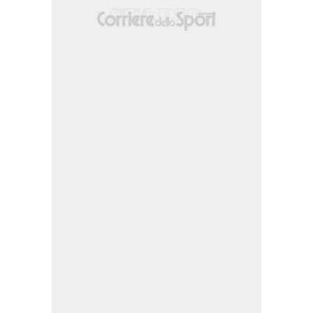
a fascia destra.
ro dalla sinistra dell'area di poco a lato sulla sinistra. Assist di Jesper Karlsson
Lobban.
hy Fayulu (FC Noah).
destra dell'area parato sotto la traversa in alto a destra. Assist di Leighton Cla
 nella meta' campo avversaria.
ouchiche.
lla fascia sinistra.
 nella propria meta' campo.