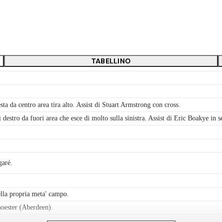
TABELLINO
ta da centro area tira alto. Assist di Stuart Armstrong con cross.
destro da fuori area che esce di molto sulla sinistra. Assist di Eric Boakye in 
garé.
lla propria meta' campo.
noester (Aberdeen).