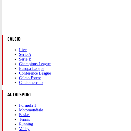
59'
Sostituzione, FC Noah. Takuto Oshima sostituisce Gudmundu
58'
Graeme Shinnie (Aberdeen) e' ammonito per fallo.
58'
Matheus Aiás (FC Noah) conquista un calcio di punizione nel
58'
Fallo di Graeme Shinnie (Aberdeen).
CALCIO
57'
Sostituzione, Aberdeen. Stuart Armstrong sostituisce Topi Ke
Live
Serie A
57'
Sostituzione, Aberdeen. Marko Lazetic sostituisce Kevin Nisb
Serie B
Champions League
Europa League
57'
Sostituzione, Aberdeen. Graeme Shinnie sostituisce Dante Pol
Conference League
Calcio Estero
56'
Tentativo fallito. Kevin Nisbet (Aberdeen) un tiro di sinistro 
Calciomercato
54'
Tiro parato. Matheus Aiás (FC Noah) un tiro di destro da fuori a
ALTRI SPORT
52'
Gol! Aberdeen 1, FC Noah 1. Nardin Mulahusejnovic (FC Noah) u
Formula 1
49'
Fuorigioco. Alexander Jensen(Aberdeen) prova il lancio lungo
Motomondiale
Basket
49'
Fallo di Gustavo Sangaré (FC Noah).
Tennis
Running
49'
Jesper Karlsson (Aberdeen) conquista un calcio di punizione 
Volley