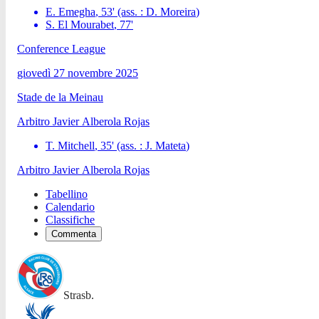
E. Emegha
,
53
'
(ass. :
D. Moreira
)
S. El Mourabet
,
77
'
Conference League
giovedì 27 novembre 2025
Stade de la Meinau
Arbitro
Javier Alberola Rojas
T. Mitchell
,
35
'
(ass. :
J. Mateta
)
Arbitro
Javier Alberola Rojas
Tabellino
Calendario
Classifiche
Commenta
Strasb.