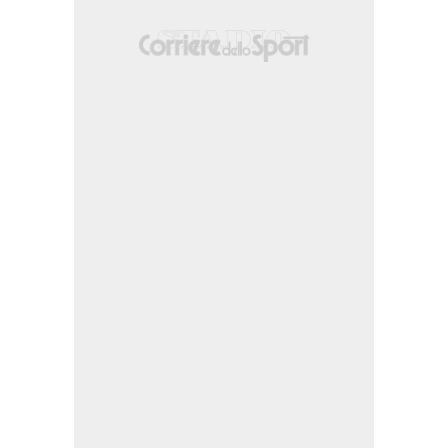
rson Lerma.
rgo) un tiro di sinistro da centro area palla indirizzata nell'angolino in basso 
estro da fuori area da un calcio di punizione di prima.
centro area parato palla indirizzata nell'angolino in basso a sinistra. Assist di
manuel Emegha.
anasi.
e nella meta' campo avversaria.
nella propria meta' campo.
stro da centro area che esce di molto sulla destra. Assist di Samir El Mourabet
smaël Doukouré (Strasburgo).