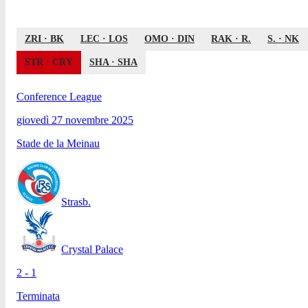
ZRI
·
BK
LEC
·
LOS
OMO
·
DIN
RAK
·
R.
S.
·
NK
STR
·
CRY
SHA
·
SHA
Conference League
giovedì 27 novembre 2025
Stade de la Meinau
Strasb.
Crystal Palace
2 - 1
Terminata