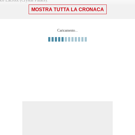
ce Lacroix (Crystal Palace).
MOSTRA TUTTA LA CRONACA
lio Enciso.
o da centro area tira alto. Assist di Ismaïla Sarr.
Caricamento...
 infortunio.
lla propria meta' campo.
Henderson (Crystal Palace).
fuori area parato sotto la traversa.
lla meta' campo avversaria.
Henderson (Crystal Palace).
ro area parato sotto la traversa. Assist di Julio Enciso.
da centro area. Assist di Yéremy Pino.