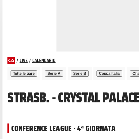
/
LIVE
/
CALENDARIO
Tutte le gare
Serie A
Serie B
Coppa Italia
Cha
STRASB. - CRYSTAL PALAC
CONFERENCE LEAGUE · 4ª GIORNATA