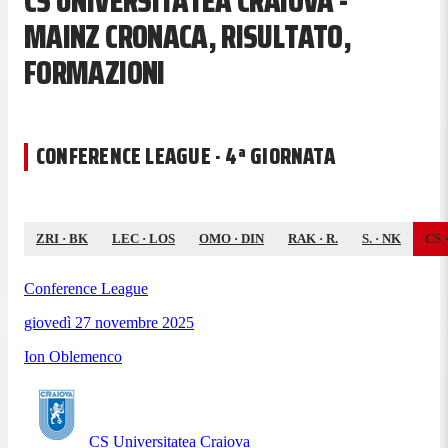
CS UNIVERSITATEA CRAIOVA -
MAINZ CRONACA, RISULTATO,
FORMAZIONI
CONFERENCE LEAGUE · 4ª GIORNATA
ZRI
·
BK
LEC
·
LOS
OMO
·
DIN
RAK
·
R.
S.
·
NK
CS
Conference League
giovedì 27 novembre 2025
Ion Oblemenco
CS Universitatea Craiova