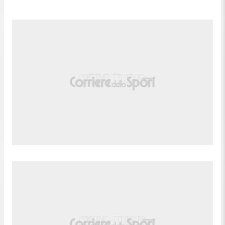
GOL CANCELLATO DAL VAR: Kacper Potulski
88'
(FSV Mainz) ha segnato ma il gol non è convalidato
dopo VAR review.
Fuorigioco. Nadiem Amiri(FSV Mainz) prova il
88'
lancio lungo, ma Kacper Potulski e' colto in
fuorigioco.
Paul Nebel (FSV Mainz) conquista un calcio di
88'
punizione sulla fascia destra.
88'
Fallo di Vladimir Screciu (CS U Craiova).
Paul Nebel (FSV Mainz) conquista un calcio di
87'
punizione nella propria meta' campo.
87'
Fallo di Alexandru Cretu (CS U Craiova).
Tiro parato. Kacper Potulski (FSV Mainz) un colpo
86'
di testa da centro area parato palla indirizzata nel
centro della porta. Assist di Paul Nebel con cross.
Calcio d'angolo,FSV Mainz. Calcio d'angolo causato
86'
da Vladimir Screciu (CS U Craiova).
Sostituzione, CS U Craiova. Alexandru Cretu
83'
sostituisce Tudor Baluta.