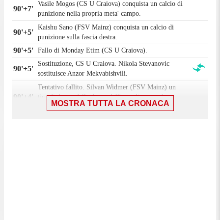
Vasile Mogos (CS U Craiova) conquista un calcio di
90'+7'
punizione nella propria meta' campo.
Kaishu Sano (FSV Mainz) conquista un calcio di
90'+5'
punizione sulla fascia destra.
90'+5'
Fallo di Monday Etim (CS U Craiova).
Sostituzione, CS U Craiova. Nikola Stevanovic
90'+5'
sostituisce Anzor Mekvabishvili.
Tentativo fallito. Silvan Widmer (FSV Mainz) un
90'+4'
tiro di destro dalla destra dell'area di poco a lato
MOSTRA TUTTA LA CRONACA
sulla sinistra. Assist di Kacper Potulski.
Tentativo fallito. Assad Al Hamlawi (CS U Craiova)
un tiro di destro da fuori area che esce di molto sulla
90'+3'
destra. Assist di Samuel Teles con suggerimento di
testa.
90'+2'
Pavlo Isenko (CS U Craiova) e' ammonito.
Decisione VAR: no gol CS U Craiova 1-0 FSV
90'+1'
Mainz.
90'
Il quarto ufficiale ha indicato 5 minuti di recupero.