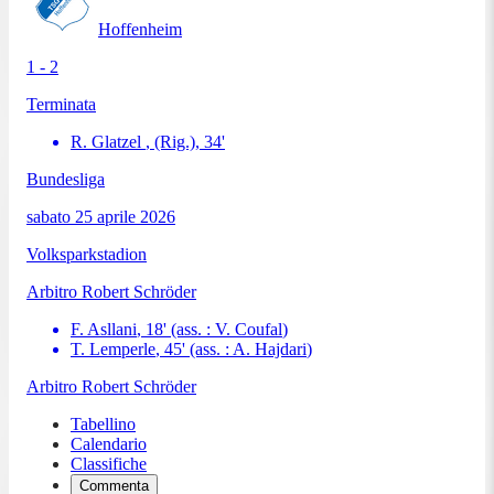
Hoffenheim
1 - 2
Terminata
R. Glatzel
, (Rig.)
,
34
'
Bundesliga
sabato 25 aprile 2026
Volksparkstadion
Arbitro
Robert Schröder
F. Asllani
,
18
'
(ass. :
V. Coufal
)
T. Lemperle
,
45
'
(ass. :
A. Hajdari
)
Arbitro
Robert Schröder
Tabellino
Calendario
Classifiche
Commenta