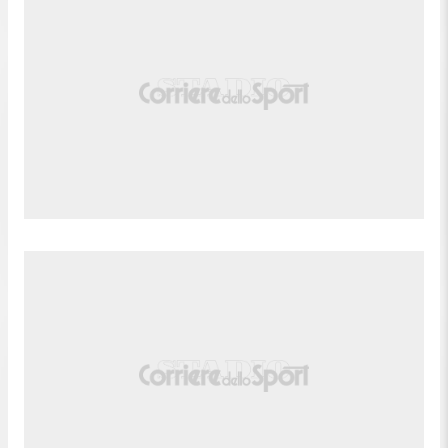
85'
Fallo di Rachid Ghezzal (Lione).
Jacques Ekomié (Angers) conquista un calcio di
85'
punizione nella meta' campo avversaria.
84'
Lilian Raolisoa (Angers) e' ammonito.
Afonso Moreira (Lione) conquista un calcio di
84'
punizione sulla fascia sinistra.
84'
Fallo di Lilian Raolisoa (Angers).
Tiro respinto. Tyler Morton (Lione) un tiro di
83'
destro da fuori area.
Tiro respinto. Rachid Ghezzal (Lione) un colpo di
83'
testa da posizione molto ravvicinata. Assist di
Roman Yaremchuk con suggerimento di testa.
Afonso Moreira (Lione) conquista un calcio di
81'
punizione nella propria meta' campo.
81'
Fallo di Marius Louër (Angers).
Tentativo fallito. Afonso Moreira (Lione) un tiro di
80'
destro da fuori area tira alto da calcio d'angolo.