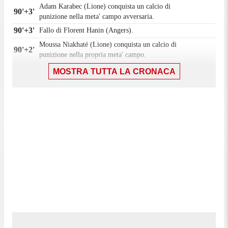
Adam Karabec (Lione) conquista un calcio di
90'+3'
punizione nella meta' campo avversaria.
90'+3'
Fallo di Florent Hanin (Angers).
Moussa Niakhaté (Lione) conquista un calcio di
90'+2'
punizione nella propria meta' campo.
90'+2'
Fallo di Prosper Peter (Angers).
MOSTRA TUTTA LA CRONACA
90'+1'
Fallo di Moussa Niakhaté (Lione).
Prosper Peter (Angers) conquista un calcio di
90'+1'
punizione sulla fascia destra.
90'
Il quarto ufficiale ha indicato 6 minuti di recupero.
Sostituzione, Angers. Pierrick Capelle sostituisce
89'
Yassin Belkhdim.
Sostituzione, Angers. Louis Mouton sostituisce
89'
Amine Sbaï.
Tiro parato. Ousmane Camara (Angers) un colpo di
87'
testa dalla destra dell'area parato sotto la traversa.
Assist di Branco van den Boomen.
Sostituzione, Angers. Florent Hanin sostituisce
86'
Lilian Raolisoa.