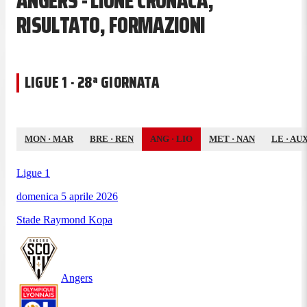
ANGERS - LIONE CRONACA,
RISULTATO, FORMAZIONI
LIGUE 1 · 28ª GIORNATA
MON
·
MAR
BRE
·
REN
ANG
·
LIO
MET
·
NAN
LE
·
AU
Ligue 1
domenica 5 aprile 2026
Stade Raymond Kopa
Angers