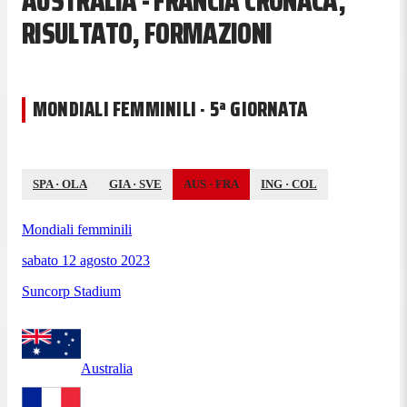
AUSTRALIA - FRANCIA CRONACA,
RISULTATO, FORMAZIONI
MONDIALI FEMMINILI · 5ª GIORNATA
SPA
·
OLA
GIA
·
SVE
AUS
·
FRA
ING
·
COL
Mondiali femminili
sabato 12 agosto 2023
Suncorp Stadium
Australia