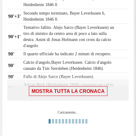
Heidenheim 1846 0.
Secondo tempo terminato, Bayer Leverkusen 6,
90'+3'
Heidenheim 1846 0.
Tentativo fallito. Alejo Sarco (Bayer Leverkusen) un
tiro di sinistro da centro area di poco a lato sulla
90'+1'
destra. Assist di Jonas Hofmann con cross da calcio
d'angolo.
90'
Il quarto ufficiale ha indicato 2 minuti di recupero.
Calcio d'angolo,Bayer Leverkusen. Calcio d'angolo
90'
causato da Tim Siersleben (Heidenheim 1846).
90'
Fallo di Alejo Sarco (Bayer Leverkusen).
Adrian Beck (Heidenheim 1846) conquista un calcio
90'
MOSTRA TUTTA LA CRONACA
di punizione nella propria meta' campo.
88'
Fallo di Eliesse Ben Seghir (Bayer Leverkusen).
Omar Haktab Traoré (Heidenheim 1846) conquista
88'
Caricamento...
un calcio di punizione nella propria meta' campo.
Tentativo fallito. Jonas Hofmann (Bayer
87'
Leverkusen) un tiro di destro dalla destra dell'area
che e' completamente fuori bersaglio sulla destra.