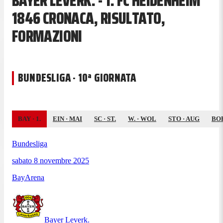
BAYER LEVERK. - 1. FC HEIDENHEIM
1846 CRONACA, RISULTATO,
FORMAZIONI
BUNDESLIGA · 10ª GIORNATA
BAY
·
1.
EIN
·
MAI
SC
·
ST.
W.
·
WOL
STO
·
AUG
BO
Bundesliga
sabato 8 novembre 2025
BayArena
Bayer Leverk.