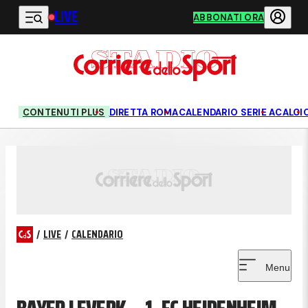
LIVE
Vai al contenuto principale
ABBONATI ORA
CONTENUTI PLUS
DIRETTA ROMA
CALENDARIO SERIE A
CALCI
/
LIVE
/
CALENDARIO
Menu