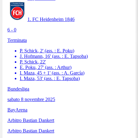
1. FC Heidenheim 1846
6 - 0
Terminata
P. Schick
,
2
'
(ass. :
E. Poku
)
J. Hofmann
,
16
'
(ass. :
E. Tapsoba
)
P. Schick
,
22
'
E. Poku
,
27
'
(ass. :
Arthur
)
I. Maza
,
45 + 1
'
(ass. :
A. García
)
I. Maza
,
53
'
(ass. :
E. Tapsoba
)
Bundesliga
sabato 8 novembre 2025
BayArena
Arbitro
Bastian Dankert
Arbitro
Bastian Dankert