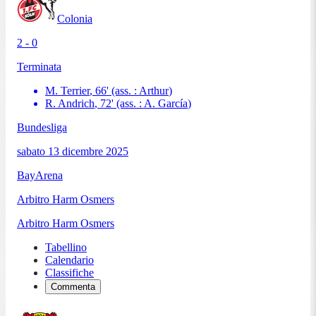
Colonia
2 - 0
Terminata
M. Terrier
,
66
'
(ass. :
Arthur
)
R. Andrich
,
72
'
(ass. :
A. García
)
Bundesliga
sabato 13 dicembre 2025
BayArena
Arbitro
Harm Osmers
Arbitro
Harm Osmers
Tabellino
Calendario
Classifiche
Commenta