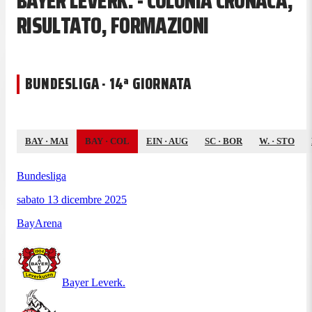
BAYER LEVERK. - COLONIA CRONACA,
RISULTATO, FORMAZIONI
BUNDESLIGA · 14ª GIORNATA
BAY
·
MAI
BAY
·
COL
EIN
·
AUG
SC
·
BOR
W.
·
STO
Bundesliga
sabato 13 dicembre 2025
BayArena
Bayer Leverk.