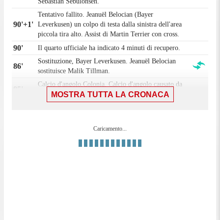
Sebastian Sebulonsen.
Tentativo fallito. Jeanuël Belocian (Bayer
90'+1'
Leverkusen) un colpo di testa dalla sinistra dell'area
piccola tira alto. Assist di Martin Terrier con cross.
90'
Il quarto ufficiale ha indicato 4 minuti di recupero.
Sostituzione, Bayer Leverkusen. Jeanuël Belocian
86'
sostituisce Malik Tillman.
Calcio d'angolo,Colonia. Calcio d'angolo causato da
85'
MOSTRA TUTTA LA CRONACA
Nathan Tella (Bayer Leverkusen).
84'
Fallo di Nathan Tella (Bayer Leverkusen).
Tom Krauß (Colonia) conquista un calcio di
84'
Caricamento...
punizione nella propria meta' campo.
80'
Fallo di Edmond Tapsoba (Bayer Leverkusen).
Linton Maina (Colonia) conquista un calcio di
80'
punizione nella meta' campo avversaria.
Sostituzione, Colonia. Ísak Bergmann Jóhannesson
80'
sostituisce Eric Martel.
Tentativo fallito. Alejo Sarco (Bayer Leverkusen) un
tiro di sinistro dalla sinistra dell'area che esce di
79'