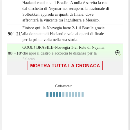
Haaland condanna il Brasile. A nulla è servita la rete
dal dischetto di Neymar nel recupero: la nazionale di
Solbakken approda ai quarti di finale, dove
affronterà la vincente tra Inghilterra e Messico.
Finisce qui: la Norvegia batte 2-1 il Brasile grazie
90'+21'
alla doppietta di Haaland e vola ai quarti di finale
per la prima volta nella sua storia.
GOOL! BRASILE-Norvegia 1-2. Rete di Neymar,
90'+10'
che apre il destro e accorcia le distanze per la
Selecao.
MOSTRA TUTTA LA CRONACA
Calcio di rigore per il Brasile: punita una gomitata
90'+8'
di Ostigard su Casemiro.
Nervosismo che sfocia in una piccola rissa ora:
90'+6'
Caricamento...
l'arbitro e le panchine cercano di sedare gli animi.
Cartellino giallo per Neymar, in ritardo su
90'+6'
Odegaard.
Sostituzione per la Norvegia: David Møller Wolfe
90'+5'
lascia il posto a Leo Østigård.
90'+1'
Saranno sette i minuti di recupero.