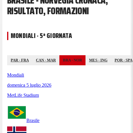
BRASILE - NORVEGIA CRONACA,
RISULTATO, FORMAZIONI
MONDIALI · 5ª GIORNATA
PAR
·
FRA
CAN
·
MAR
BRA
·
NOR
MES
·
ING
POR
·
SPA
Mondiali
domenica 5 luglio 2026
MetLife Stadium
Brasile