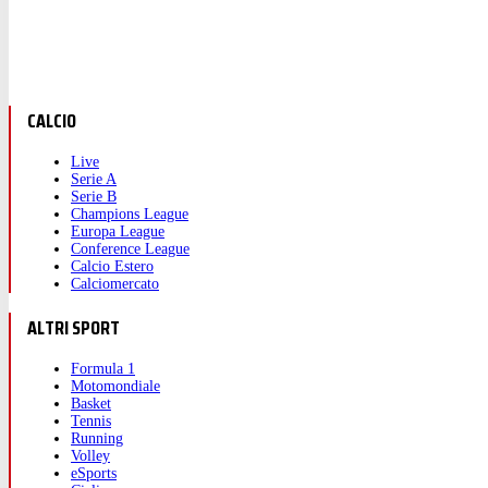
CALCIO
Live
Serie A
Serie B
Champions League
Europa League
Conference League
Calcio Estero
Calciomercato
ALTRI SPORT
Formula 1
Motomondiale
Basket
Tennis
Running
Volley
eSports