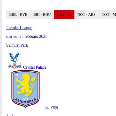
BRE
·
EVE
BRI
·
BOU
CRY
·
A.
NOT
·
ARS
TOT
·
M
Premier League
martedì 25 febbraio 2025
Selhurst Park
Crystal Palace
A. Villa
4 - 1