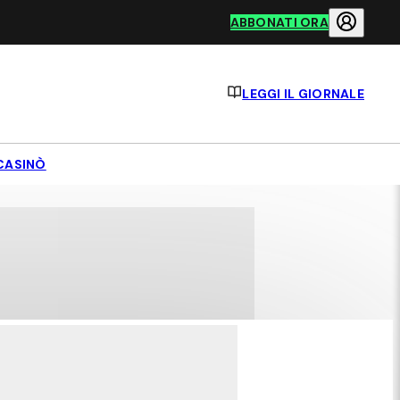
ABBONATI ORA
LEGGI IL GIORNALE
CASINÒ