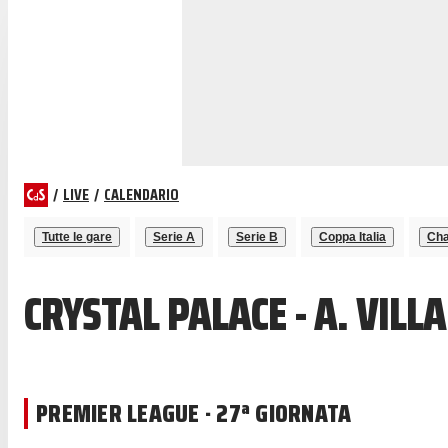
/
LIVE
/
CALENDARIO
Tutte le gare
Serie A
Serie B
Coppa Italia
Cha
CRYSTAL PALACE - A. VILL
PREMIER LEAGUE · 27ª GIORNATA