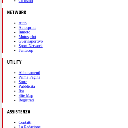
Ciclismo
NETWORK
Auto
Autosprint
Inmoto
Motosprint
Guerinsportivo
Sport Network
Fantacup
UTILITY
Abbonamenti
Prima Pagina
Store
Pubblicità
Rss
Site Map
Registrati
ASSISTENZA
Contatti
La Redazione