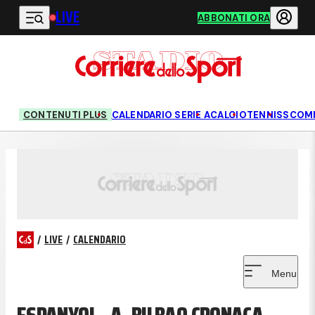
LIVE
Vai al contenuto principale
ABBONATI ORA
CONTENUTI PLUS
CALENDARIO SERIE A
CALCIO
TENNIS
SCOM
/
LIVE
/
CALENDARIO
Menu