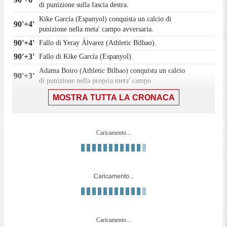
di punizione sulla fascia destra.
Kike García (Espanyol) conquista un calcio di
90'+4'
punizione nella meta' campo avversaria.
90'+4'
Fallo di Yeray Álvarez (Athletic Bilbao).
90'+3'
Fallo di Kike García (Espanyol).
Adama Boiro (Athletic Bilbao) conquista un calcio
90'+3'
di punizione nella propria meta' campo.
Gol! Espanyol 2, Athletic Bilbao 0. Kike García
MOSTRA TUTTA LA CRONACA
(Espanyol) un tiro di sinistro dalla destra dell'area
90'+2'
palla indirizzata nel centro della porta. Assist di
Ramon Terrats con passaggio filtrante.
Caricamento...
Sostituzione, Espanyol. Charles Pickel sostituisce
90'+1'
Urko González de Zárate.
90'
Il quarto ufficiale ha indicato 5 minuti di recupero.
Caricamento...
Fuorigioco. Kike García(Espanyol) prova il lancio
90'
lungo, ma Pere Milla e' colto in fuorigioco.
Carlos Romero (Espanyol) conquista un calcio di
88'
punizione nella propria meta' campo.
Caricamento...
88'
Fallo di Gorka Guruzeta (Athletic Bilbao).