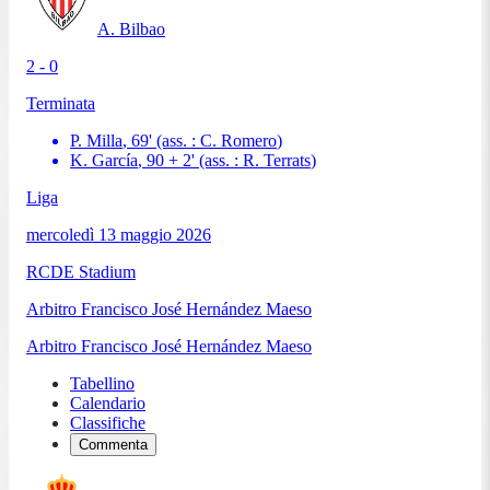
A. Bilbao
2 - 0
Terminata
P. Milla
,
69
'
(ass. :
C. Romero
)
K. García
,
90 + 2
'
(ass. :
R. Terrats
)
Liga
mercoledì 13 maggio 2026
RCDE Stadium
Arbitro
Francisco José Hernández Maeso
Arbitro
Francisco José Hernández Maeso
Tabellino
Calendario
Classifiche
Commenta