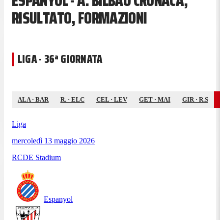
ESPANYOL - A. BILBAO CRONACA,
RISULTATO, FORMAZIONI
LIGA · 36ª GIORNATA
ALA
·
BAR
R.
·
ELC
CEL
·
LEV
GET
·
MAI
GIR
·
R.S
Liga
mercoledì 13 maggio 2026
RCDE Stadium
Espanyol