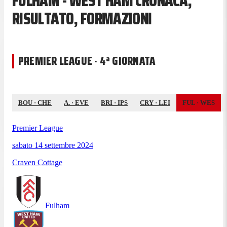
FULHAM - WEST HAM CRONACA,
RISULTATO, FORMAZIONI
PREMIER LEAGUE · 4ª GIORNATA
BOU
·
CHE
A.
·
EVE
BRI
·
IPS
CRY
·
LEI
FUL
·
WES
Premier League
sabato 14 settembre 2024
Craven Cottage
Fulham