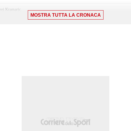
rej Kramaric.
MOSTRA TUTTA LA CRONACA
sllani.
do (Hoffenheim).
da centro area parato palla indirizzata nel centro della porta. Assist di Andre
do (Hoffenheim).
ng.
lla meta' campo avversaria.
izione nella propria meta' campo.
la fascia destra.