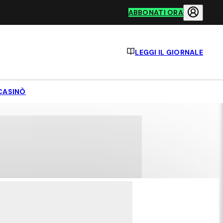
ABBONATI ORA
LEGGI IL GIORNALE
CASINÒ