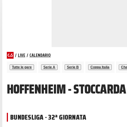
/
LIVE
/
CALENDARIO
Tutte le gare
Serie A
Serie B
Coppa Italia
Cha
HOFFENHEIM - STOCCARDA
BUNDESLIGA · 32ª GIORNATA