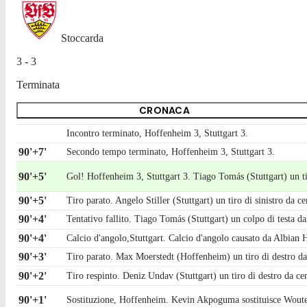
Stoccarda
3 - 3
Terminata
CRONACA
Incontro terminato, Hoffenheim 3, Stuttgart 3.
90'+7'
Secondo tempo terminato, Hoffenheim 3, Stuttgart 3.
90'+5'
Gol! Hoffenheim 3, Stuttgart 3. Tiago Tomás (Stuttgart) un tir
90'+5'
Tiro parato. Angelo Stiller (Stuttgart) un tiro di sinistro da c
90'+4'
Tentativo fallito. Tiago Tomás (Stuttgart) un colpo di testa da
90'+4'
Calcio d'angolo,Stuttgart. Calcio d'angolo causato da Albian
90'+3'
Tiro parato. Max Moerstedt (Hoffenheim) un tiro di destro dall
90'+2'
Tiro respinto. Deniz Undav (Stuttgart) un tiro di destro da c
90'+1'
Sostituzione, Hoffenheim. Kevin Akpoguma sostituisce Woute