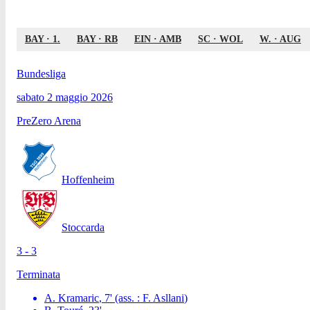
BAY
·
1.
BAY
·
RB
EIN
·
AMB
SC
·
WOL
W.
·
AUG
Bundesliga
sabato 2 maggio 2026
PreZero Arena
Hoffenheim
Stoccarda
3 - 3
Terminata
A. Kramaric
,
7
'
(ass. :
F. Asllani
)