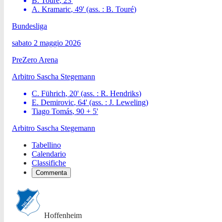
B. Touré
,
23
'
A. Kramaric
,
49
'
(ass. :
B. Touré
)
Bundesliga
sabato 2 maggio 2026
PreZero Arena
Arbitro
Sascha Stegemann
C. Führich
,
20
'
(ass. :
R. Hendriks
)
E. Demirovic
,
64
'
(ass. :
J. Leweling
)
Tiago Tomás
,
90 + 5
'
Arbitro
Sascha Stegemann
Tabellino
Calendario
Classifiche
Commenta
Hoffenheim