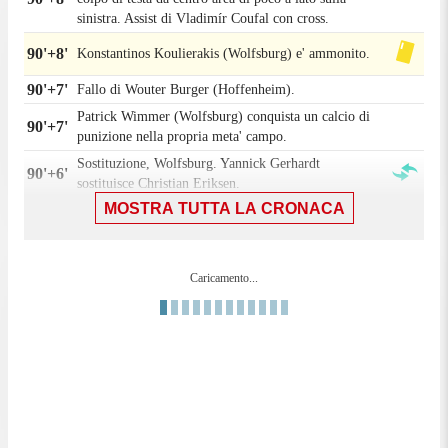
sinistra. Assist di Vladimír Coufal con cross.
90'+8'
Konstantinos Koulierakis (Wolfsburg) e' ammonito.
90'+7'
Fallo di Wouter Burger (Hoffenheim).
Patrick Wimmer (Wolfsburg) conquista un calcio di
90'+7'
punizione nella propria meta' campo.
Sostituzione, Wolfsburg. Yannick Gerhardt
90'+6'
sostituisce Christian Eriksen.
MOSTRA TUTTA LA CRONACA
Calcio d'angolo,Hoffenheim. Calcio d'angolo
90'+4'
causato da Konstantinos Koulierakis (Wolfsburg).
Tentativo fallito. Grischa Prömel (Hoffenheim) un
90'+3'
Caricamento...
tiro di destro da fuori area che e' completamente
fuori bersaglio sulla destra.
90'+1'
Fallo di Wouter Burger (Hoffenheim).
Adam Daghim (Wolfsburg) conquista un calcio di
90'+1'
punizione sulla fascia destra.
90'
Il quarto ufficiale ha indicato 7 minuti di recupero.
89'
Fallo di Wouter Burger (Hoffenheim).