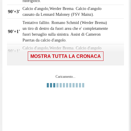
fuorigioco.
Calcio d'angolo,Werder Brema. Calcio d'angolo
90'+3'
causato da Lennard Maloney (FSV Mainz).
Tentativo fallito. Romano Schmid (Werder Brema)
un tiro di destro da fuori area che e' completamente
90'+1'
fuori bersaglio sulla sinistra. Assist di Cameron
Puertas da calcio d'angolo.
Calcio d'angolo,Werder Brema. Calcio d'angolo
90'+1'
causato da Daniel Batz (FSV Mainz).
MOSTRA TUTTA LA CRONACA
90'
Il quarto ufficiale ha indicato 5 minuti di recupero.
Calcio d'angolo,Werder Brema. Calcio d'angolo
90'
causato da Dominik Kohr (FSV Mainz).
Caricamento...
Tiro respinto. Patrice Covic (Werder Brema) un tiro
90'
di destro da centro area. Assist di Olivier Deman.
Sostituzione, FSV Mainz. Lennard Maloney
87'
sostituisce Sheraldo Becker.
Sostituzione, FSV Mainz. Sota Kawasaki sostituisce
87'
Lee Jae-Sung.
Fuorigioco. Isaac Schmidt(Werder Brema) prova il