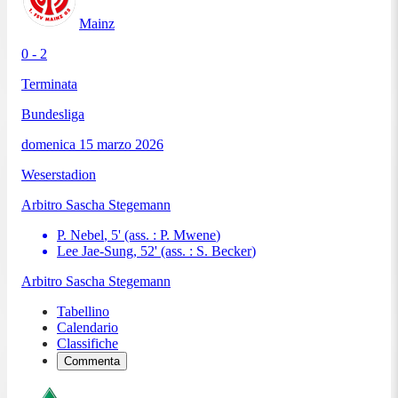
Mainz
0 - 2
Terminata
Bundesliga
domenica 15 marzo 2026
Weserstadion
Arbitro
Sascha Stegemann
P. Nebel
,
5
'
(ass. :
P. Mwene
)
Lee Jae-Sung
,
52
'
(ass. :
S. Becker
)
Arbitro
Sascha Stegemann
Tabellino
Calendario
Classifiche
Commenta