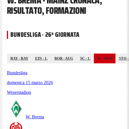
W. BREMA - MAINZ CRONACA,
RISULTATO, FORMAZIONI
BUNDESLIGA · 26ª GIORNATA
BAY
·
BAY
EIN
·
1.
BOR
·
AUG
SC
·
1.
W.
·
MAI
STO
Bundesliga
domenica 15 marzo 2026
Weserstadion
W. Brema