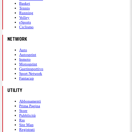
Basket
Tennis
Running
Volley
eSports
Ciclismo
NETWORK
Auto
Autosprint
Inmoto
Motosprint
Guerinsportivo
Sport Network
Fantacup
UTILITY
Abbonamenti
Prima Pagina
Store
Pubblicità
Rss
Site Map
Registrati