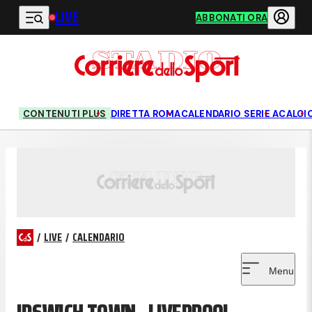
LIVE
Vai al contenuto principale
ABBONATI ORA
CONTENUTI PLUS
DIRETTA ROMA
CALENDARIO SERIE A
CALCI
/
LIVE
/
CALENDARIO
Menu