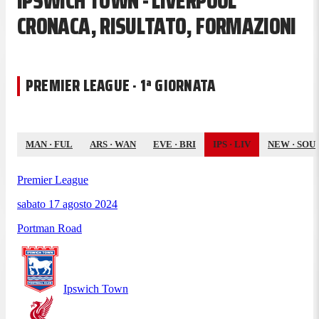
IPSWICH TOWN - LIVERPOOL
CRONACA, RISULTATO, FORMAZIONI
PREMIER LEAGUE · 1ª GIORNATA
MAN
·
FUL
ARS
·
WAN
EVE
·
BRI
IPS
·
LIV
NEW
·
SOU
Premier League
sabato 17 agosto 2024
Portman Road
Ipswich Town