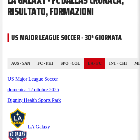
LA GALAXY - FC DALLAS CRONACA,
RISULTATO, FORMAZIONI
US MAJOR LEAGUE SOCCER · 30ª GIORNATA
AUS
·
SAN
FC
·
PHI
SPO
·
COL
LA
·
FC
INT
·
CHI
MI
US Major League Soccer
domenica 12 ottobre 2025
Dignity Health Sports Park
LA Galaxy