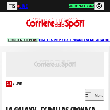
LIVE
Vai al contenuto principale
ABBONATI ORA
CONTENUTI PLUS
DIRETTA ROMA
CALENDARIO SERIE A
CALCI
/
LIVE
Menu