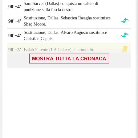
Sam Sarver (Dallas) conquista un calcio di
90'+4'
punizione sulla fascia destra.
Sostituzione, Dallas. Sebastien Ibeagha sostituisce
90'+4'
Shaq Moore.
Sostituzione, Dallas. Álvaro Augusto sostituisce
90'+4'
Christian Cappis.
90'+3'
Isaiah Parente (LA Galaxy) e' ammonito.
MOSTRA TUTTA LA CRONACA
90'+3'
Fallo di Edwin Cerrillo (LA Galaxy).
Pedrinho (Dallas) conquista un calcio di punizione
90'+3'
nella meta' campo avversaria.
Tentativo fallito. Bernard Kamungo (Dallas) un tiro
di sinistro dalla sinistra dell'area che e'
90'+2'
completamente fuori bersaglio sulla sinistra. Assist
di Petar Musa.
90'
Il quarto ufficiale ha indicato 4 minuti di recupero.
Sostituzione, LA Galaxy. Isaiah Parente sostituisce
90'
Matheus Nascimento.
Calcio d'angolo,LA Galaxy. Calcio d'angolo causato
90'