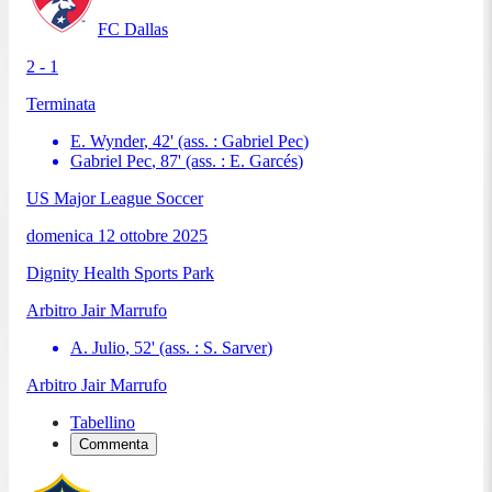
FC Dallas
2 - 1
Terminata
E. Wynder
,
42
'
(ass. :
Gabriel Pec
)
Gabriel Pec
,
87
'
(ass. :
E. Garcés
)
US Major League Soccer
domenica 12 ottobre 2025
Dignity Health Sports Park
Arbitro
Jair Marrufo
A. Julio
,
52
'
(ass. :
S. Sarver
)
Arbitro
Jair Marrufo
Tabellino
Commenta