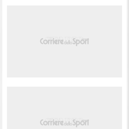
da Anderson Julio (Dallas).
88'
Sostituzione, Dallas. Pedrinho sostituisce Ramiro.
Gol! LA Galaxy 2, Dallas 1. Gabriel Pec (LA
Galaxy) un tiro di sinistro da centro area palla
87'
indirizzata nell'angolino in basso a destra. Assist di
Emiro Garcés.
Calcio d'angolo,LA Galaxy. Calcio d'angolo causato
86'
da Osaze Urhoghide (Dallas).
Matheus Nascimento (LA Galaxy) conquista un
86'
calcio di punizione nella propria meta' campo.
86'
Fallo di Lalas Abubakar (Dallas).
85'
Fallo di Diego Fagúndez (LA Galaxy).
Sam Sarver (Dallas) conquista un calcio di
85'
punizione sulla fascia destra.
Sostituzione, LA Galaxy. Tucker Lepley sostituisce
84'
Elijah Wynder.
84'
Gara riprende.
Gara momentaneamente sospesa, Elijah Wynder (LA
83'