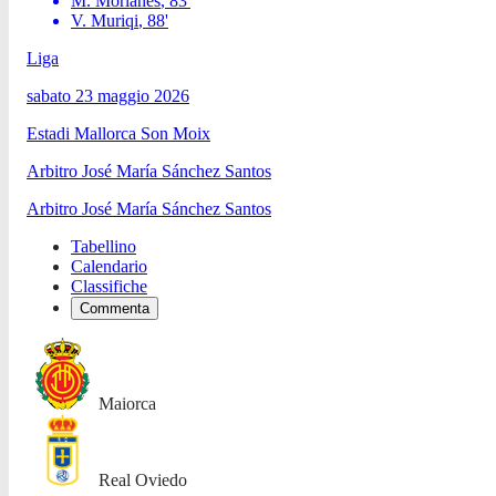
M. Morlanes
,
83
'
V. Muriqi
,
88
'
Liga
sabato 23 maggio 2026
Estadi Mallorca Son Moix
Arbitro
José María Sánchez Santos
Arbitro
José María Sánchez Santos
Tabellino
Calendario
Classifiche
Commenta
Maiorca
Real Oviedo