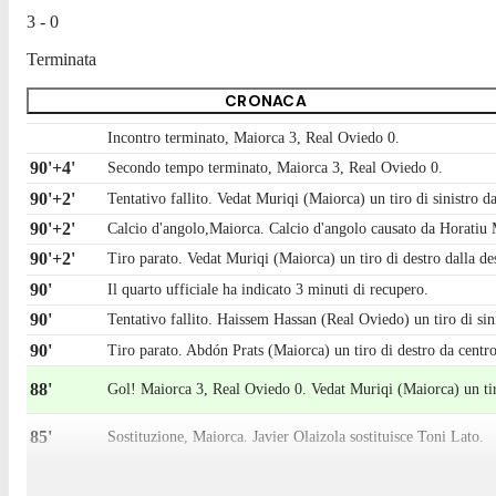
3 - 0
Terminata
CRONACA
Incontro terminato, Maiorca 3, Real Oviedo 0.
90'+4'
Secondo tempo terminato, Maiorca 3, Real Oviedo 0.
90'+2'
Tentativo fallito. Vedat Muriqi (Maiorca) un tiro di sinistro d
90'+2'
Calcio d'angolo,Maiorca. Calcio d'angolo causato da Horatiu
90'+2'
Tiro parato. Vedat Muriqi (Maiorca) un tiro di destro dalla des
90'
Il quarto ufficiale ha indicato 3 minuti di recupero.
90'
Tentativo fallito. Haissem Hassan (Real Oviedo) un tiro di sini
90'
Tiro parato. Abdón Prats (Maiorca) un tiro di destro da centro 
88'
Gol! Maiorca 3, Real Oviedo 0. Vedat Muriqi (Maiorca) un tiro 
85'
Sostituzione, Maiorca. Javier Olaizola sostituisce Toni Lato.
85'
Sostituzione, Maiorca. Abdón Prats sostituisce Pablo Torre.