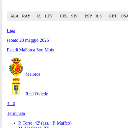
ALA
·
RAY
R.
·
LEV
CEL
·
SIV
ESP
·
R.S
GET
·
OS
Liga
sabato 23 maggio 2026
Estadi Mallorca Son Moix
Maiorca
Real Oviedo
3 - 0
Terminata
P. Torre
,
42
'
(ass. :
P. Maffeo
)