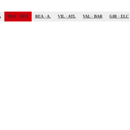
A
MAI
·
REA
REA
·
A.
VIL
·
ATL
VAL
·
BAR
GIR
·
ELC