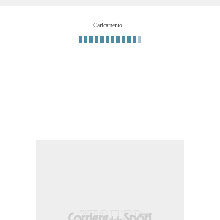
 di destro da centro area sotto la traversa in alto a sinistra.
Caricamento...
ascia destra.
 da fuori area che e' completamente fuori bersaglio sulla destra. Assist di Nicol
ulla fascia sinistra.
ssane.
idal.
 meta' campo avversaria.
ia sinistra.