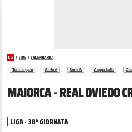
/
LIVE
/
CALENDARIO
Tutte le gare
Serie A
Serie B
Coppa Italia
Cha
MAIORCA - REAL OVIEDO C
LIGA · 38ª GIORNATA