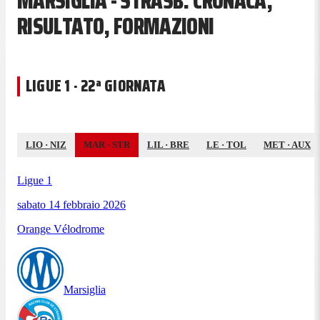
MARSIGLIA - STRASB. CRONACA,
RISULTATO, FORMAZIONI
LIGUE 1 · 22ª GIORNATA
LIO
·
NIZ
MAR
·
STR
LIL
·
BRE
LE
·
TOL
MET
·
AUX
Ligue 1
sabato 14 febbraio 2026
Orange Vélodrome
Marsiglia