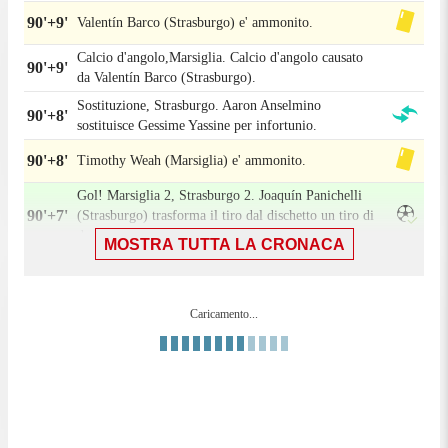
90'+9'
Valentín Barco (Strasburgo) e' ammonito.
Calcio d'angolo,Marsiglia. Calcio d'angolo causato
90'+9'
da Valentín Barco (Strasburgo).
Sostituzione, Strasburgo. Aaron Anselmino
90'+8'
sostituisce Gessime Yassine per infortunio.
90'+8'
Timothy Weah (Marsiglia) e' ammonito.
Gol! Marsiglia 2, Strasburgo 2. Joaquín Panichelli
90'+7'
(Strasburgo) trasforma il tiro dal dischetto un tiro di
destro palla indirizzata nel centro della porta.
MOSTRA TUTTA LA CRONACA
90'+7'
Gara riprende.
Gara momentaneamente sospesa, Gessime Yassine
90'+5'
(Strasburgo) per infortunio.
Caricamento...
Rigore per Strasburgo. Gessime Yassine e'stato
90'+4'
atterrato in area di rigore.
Rigore concesso da Emerson (Marsiglia) per un fallo
90'+4'
in area.
Tentativo fallito. Joaquín Panichelli (Strasburgo) un