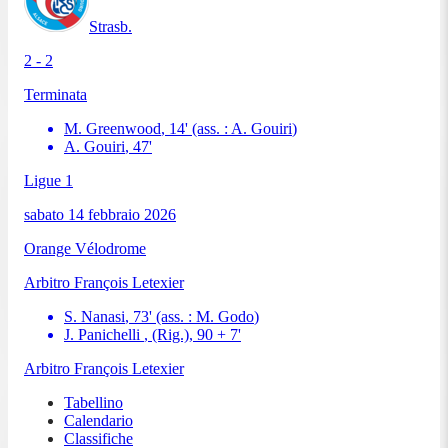
Strasb.
2 - 2
Terminata
M. Greenwood
,
14
'
(ass. :
A. Gouiri
)
A. Gouiri
,
47
'
Ligue 1
sabato 14 febbraio 2026
Orange Vélodrome
Arbitro
François Letexier
S. Nanasi
,
73
'
(ass. :
M. Godo
)
J. Panichelli
, (Rig.)
,
90 + 7
'
Arbitro
François Letexier
Tabellino
Calendario
Classifiche