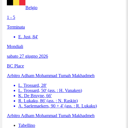
Belgio
1 - 5
Terminata
E. Just
,
84
'
Mondiali
sabato 27 giugno 2026
BC Place
Arbitro
Adham Mohammad Tumah Makhadmeh
L. Trossard
,
28
'
L. Trossard
,
50
'
(ass. :
H. Vanaken
)
K. De Bruyne
,
66
'
R. Lukaku
,
86
'
(ass. :
N. Raskin
)
A. Saelemaekers
,
90 + 4
'
(ass. :
R. Lukaku
)
Arbitro
Adham Mohammad Tumah Makhadmeh
Tabellino