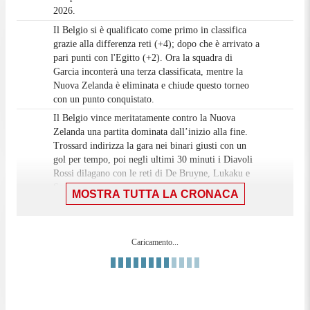
2026.
Il Belgio si è qualificato come primo in classifica
grazie alla differenza reti (+4); dopo che è arrivato a
pari punti con l'Egitto (+2). Ora la squadra di
Garcia inconterà una terza classificata, mentre la
Nuova Zelanda è eliminata e chiude questo torneo
con un punto conquistato.
Il Belgio vince meritatamente contro la Nuova
Zelanda una partita dominata dall’inizio alla fine.
Trossard indirizza la gara nei binari giusti con un
gol per tempo, poi negli ultimi 30 minuti i Diavoli
Rossi dilagano con le reti di De Bruyne, Lukaku e
Saelemaekers. Per la Nuova Zelanda gol della
MOSTRA TUTTA LA CRONACA
bandiera del solito Just, autore di tre reti in questo
torneo (sulle quattro totali della nazionale).
Finisce qui! Il Belgio vince meritatamente 5-1
90'+6'
Caricamento...
contro la Nuova Zelanda.
GOL! Nuova Zelanda-BELGIO 1-5: rete di Alexis
Saelemaekers. Lukaku converge da sinistra e
90'+4'
l'appoggia a Saelemaekers che calcia sul primo palo
e prende in controtempo Crocombe.