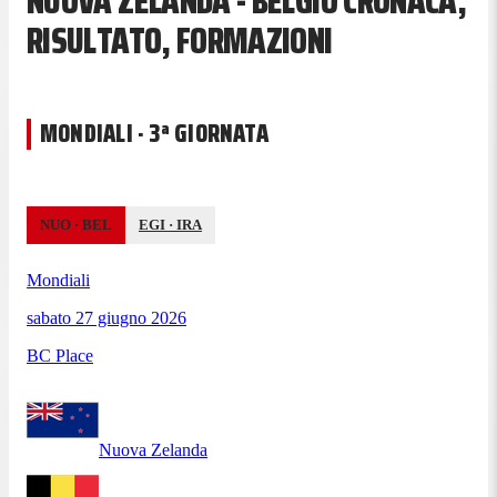
NUOVA ZELANDA - BELGIO CRONACA,
RISULTATO, FORMAZIONI
MONDIALI · 3ª GIORNATA
NUO
·
BEL
EGI
·
IRA
Mondiali
sabato 27 giugno 2026
BC Place
Nuova Zelanda