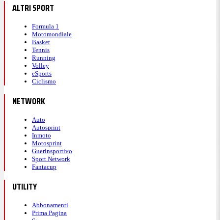
ALTRI SPORT
Formula 1
Motomondiale
Basket
Tennis
Running
Volley
eSports
Ciclismo
NETWORK
Auto
Autosprint
Inmoto
Motosprint
Guerinsportivo
Sport Network
Fantacup
UTILITY
Abbonamenti
Prima Pagina