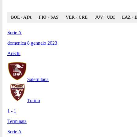
BOL
·
ATA
FIO
·
SAS
VER
·
CRE
JUV
·
UDI
LAZ
·
Serie A
domenica 8 gennaio 2023
Arechi
Salernitana
Torino
1 - 1
Terminata
Serie A