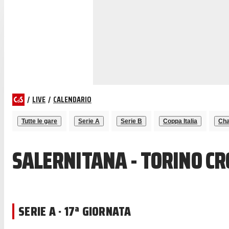
/
LIVE
/
CALENDARIO
Tutte le gare
Serie A
Serie B
Coppa Italia
Cha
SALERNITANA - TORINO CR
SERIE A · 17ª GIORNATA