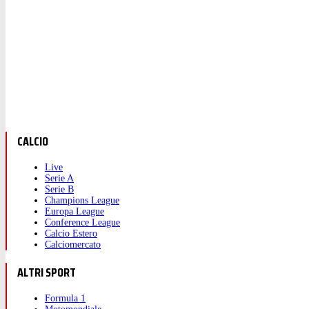
CALCIO
Live
Serie A
Serie B
Champions League
Europa League
Conference League
Calcio Estero
Calciomercato
ALTRI SPORT
Formula 1