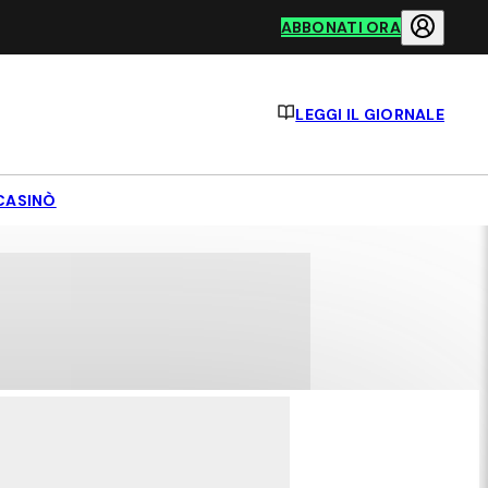
ABBONATI ORA
LEGGI IL GIORNALE
CASINÒ