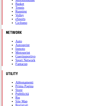
Motomondiale
Basket
Tennis
Running
Volley
eSports
Ciclismo
NETWORK
Auto
Autosprint
Inmoto
Motosprint
Guerinsportivo
Sport Network
Fantacup
UTILITY
Abbonamenti
Prima Pagina
Store
Pubblicità
Rss
Site Map
Registrati