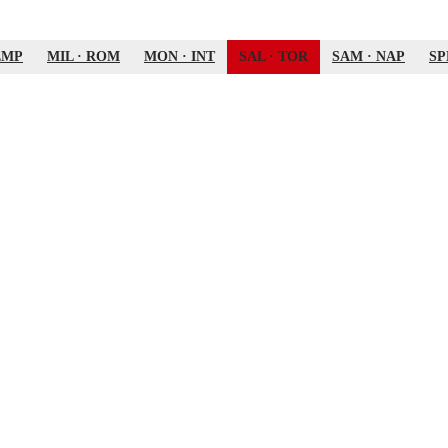
EMP
MIL
·
ROM
MON
·
INT
SAL
·
TOR
SAM
·
NAP
SP