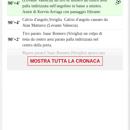
(Levante Valencia) un tiro di sinistro da centro area
90'+4'
palla indirizzata nell'angolino in basso a sinistra.
Assist di Kervin Arriaga con passaggio filtrante.
Calcio d'angolo,Siviglia. Calcio d'angolo causato da
90'+4'
Alan Matturro (Levante Valencia).
Tiro parato. Isaac Romero (Siviglia) un colpo di
90'+2'
testa da centro area parato palla indirizzata nel
centro della porta.
Rigore parato! Isaac Romero (Siviglia) spreca una
90'+2'
clamorosa occasione un tiro di sinistro e' stato parato
MOSTRA TUTTA LA CRONACA
palla indirizzata nel centro della porta.
90'+2'
Il quarto ufficiale ha indicato 5 minuti di recupero.
Jeremy Toljan (Levante Valencia) e' ammonito per
90'+1'
fallo.
90'
Decisione VAR: rigore Siviglia.
Rigore per Siviglia. Kike Salas e'stato atterrato in
88'
area di rigore.
Rigore concesso da Jeremy Toljan (Levante
88'
Valencia) per un fallo in area.
Batista Mendy (Siviglia) conquista un calcio di