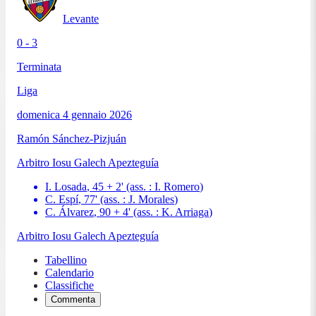
Levante
0 - 3
Terminata
Liga
domenica 4 gennaio 2026
Ramón Sánchez-Pizjuán
Arbitro
Iosu Galech Apezteguía
I. Losada
,
45 + 2
'
(ass. :
I. Romero
)
C. Espí
,
77
'
(ass. :
J. Morales
)
C. Álvarez
,
90 + 4
'
(ass. :
K. Arriaga
)
Arbitro
Iosu Galech Apezteguía
Tabellino
Calendario
Classifiche
Commenta