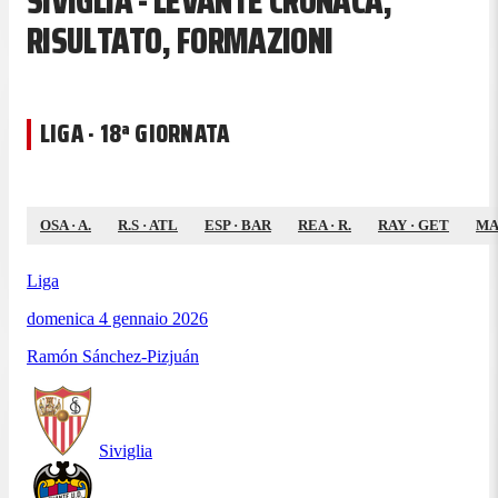
SIVIGLIA - LEVANTE CRONACA,
RISULTATO, FORMAZIONI
LIGA · 18ª GIORNATA
OSA
·
A.
R.S
·
ATL
ESP
·
BAR
REA
·
R.
RAY
·
GET
MA
Liga
domenica 4 gennaio 2026
Ramón Sánchez-Pizjuán
Siviglia