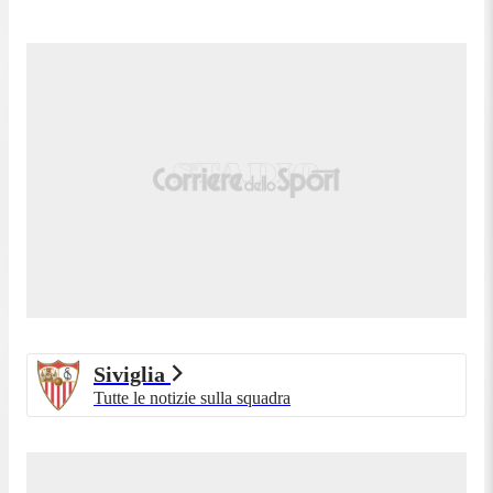
87'
punizione nella propria meta' campo.
87'
Fallo di Unai Vencedor (Levante Valencia).
87'
Fallo di Adnan Januzaj (Siviglia).
José Luis Morales (Levante Valencia) conquista un
87'
calcio di punizione nella meta' campo avversaria.
Tentativo fallito. Alexis Sánchez (Siviglia) un colpo
85'
di testa da centro area di poco a lato sulla destra.
Assist di Adnan Januzaj con cross.
84'
Nemanja Gudelj (Siviglia) e' ammonito.
84'
Fallo di Nemanja Gudelj (Siviglia).
Carlos Espí (Levante Valencia) conquista un calcio
84'
di punizione nella meta' campo avversaria.
Tiro respinto. Adnan Januzaj (Siviglia) un tiro di
Siviglia
82'
sinistro da fuori area. Assist di Batista Mendy.
Tutte le notizie sulla squadra
Isaac Romero (Siviglia) conquista un calcio di
81'
punizione nella propria meta' campo.
81'
Fallo di Alan Matturro (Levante Valencia).