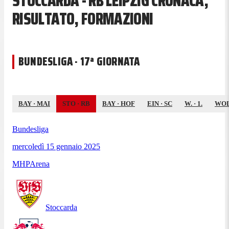
STOCCARDA - RB LEIPZIG CRONACA,
RISULTATO, FORMAZIONI
BUNDESLIGA · 17ª GIORNATA
BAY
·
MAI
STO
·
RB
BAY
·
HOF
EIN
·
SC
W.
·
1.
WO
Bundesliga
mercoledì 15 gennaio 2025
MHPArena
Stoccarda