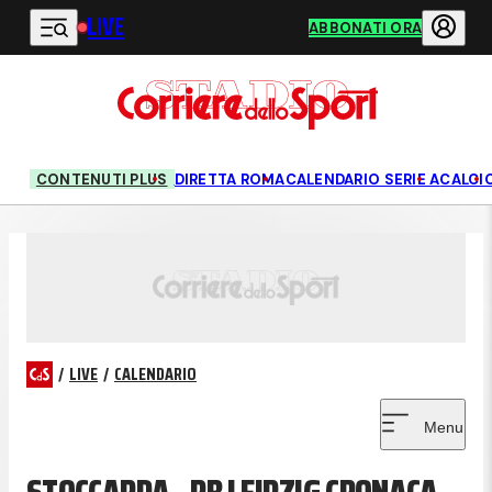
LIVE
Vai al contenuto principale
ABBONATI ORA
CONTENUTI PLUS
DIRETTA ROMA
CALENDARIO SERIE A
CALCI
/
LIVE
/
CALENDARIO
Menu