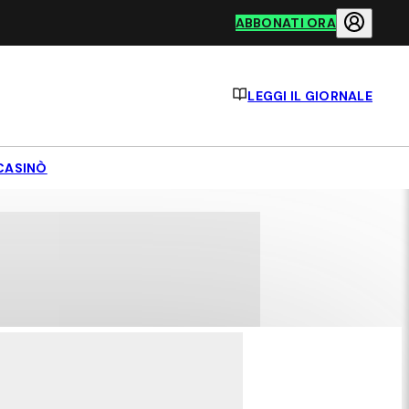
ABBONATI ORA
LEGGI IL GIORNALE
CASINÒ