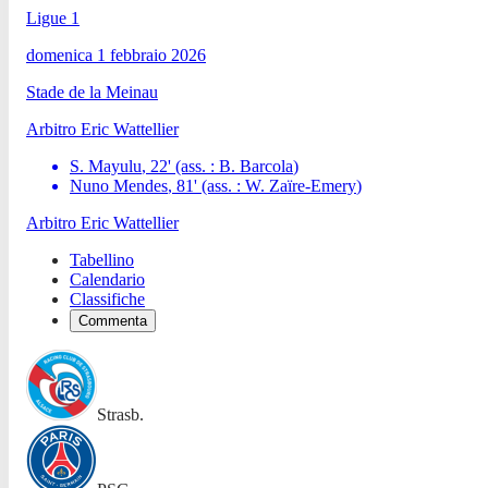
Ligue 1
domenica 1 febbraio 2026
Stade de la Meinau
Arbitro
Eric Wattellier
S. Mayulu
,
22
'
(ass. :
B. Barcola
)
Nuno Mendes
,
81
'
(ass. :
W. Zaïre-Emery
)
Arbitro
Eric Wattellier
Tabellino
Calendario
Classifiche
Commenta
Strasb.