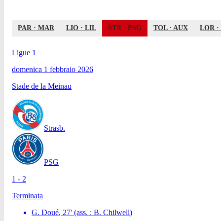
PAR
·
MAR
LIO
·
LIL
STR
·
PSG
TOL
·
AUX
LOR
·
Ligue 1
domenica 1 febbraio 2026
Stade de la Meinau
Strasb.
PSG
1 - 2
Terminata
G. Doué
,
27
'
(ass. :
B. Chilwell
)