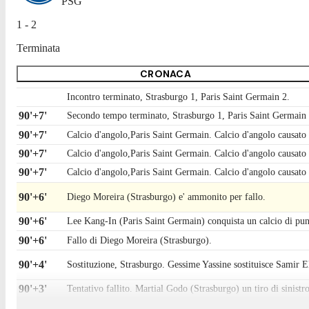
PSG
1 - 2
Terminata
CRONACA
Incontro terminato, Strasburgo 1, Paris Saint Germain 2.
90'+7'
Secondo tempo terminato, Strasburgo 1, Paris Saint Germain 
90'+7'
Calcio d'angolo,Paris Saint Germain. Calcio d'angolo causato
90'+7'
Calcio d'angolo,Paris Saint Germain. Calcio d'angolo causato
90'+7'
Calcio d'angolo,Paris Saint Germain. Calcio d'angolo causato 
90'+6'
Diego Moreira (Strasburgo) e' ammonito per fallo.
90'+6'
Lee Kang-In (Paris Saint Germain) conquista un calcio di pun
90'+6'
Fallo di Diego Moreira (Strasburgo).
90'+4'
Sostituzione, Strasburgo. Gessime Yassine sostituisce Samir 
90'+3'
Tentativo fallito. Martial Godo (Strasburgo) un tiro di sinistro
90'+2'
Désiré Doué (Paris Saint Germain) conquista un calcio di pun