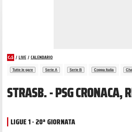
/
LIVE
/
CALENDARIO
Tutte le gare
Serie A
Serie B
Coppa Italia
Cha
STRASB. - PSG CRONACA, 
LIGUE 1 · 20ª GIORNATA