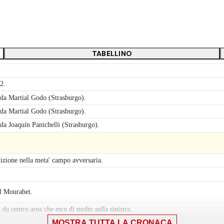
TABELLINO
2.
 da Martial Godo (Strasburgo).
 da Martial Godo (Strasburgo).
da Joaquín Panichelli (Strasburgo).
izione nella meta' campo avversaria.
El Mourabet.
 da centro area che esce di molto sulla sinistra.
MOSTRA TUTTA LA CRONACA
izione nella propria meta' campo.