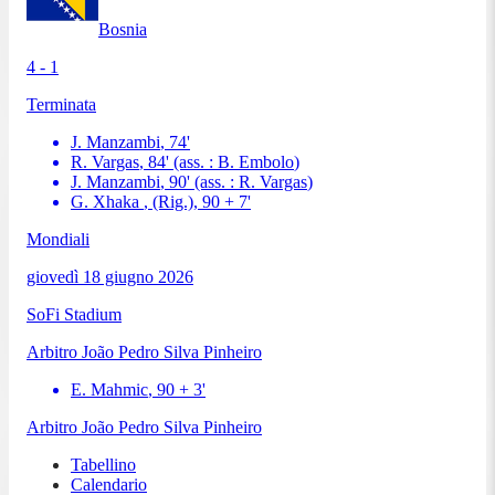
Bosnia
4 - 1
Terminata
J. Manzambi
,
74
'
R. Vargas
,
84
'
(ass. :
B. Embolo
)
J. Manzambi
,
90
'
(ass. :
R. Vargas
)
G. Xhaka
, (Rig.)
,
90 + 7
'
Mondiali
giovedì 18 giugno 2026
SoFi Stadium
Arbitro
João Pedro Silva Pinheiro
E. Mahmic
,
90 + 3
'
Arbitro
João Pedro Silva Pinheiro
Tabellino
Calendario