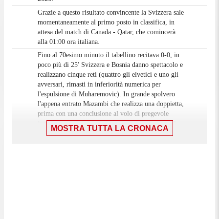
Grazie a questo risultato convincente la Svizzera sale
momentaneamente al primo posto in classifica, in
attesa del match di Canada - Qatar, che comincerà
alla 01:00 ora italiana.
Fino al 70esimo minuto il tabellino recitava 0-0, in
poco più di 25' Svizzera e Bosnia danno spettacolo e
realizzano cinque reti (quattro gli elvetici e uno gli
avversari, rimasti in inferiorità numerica per
l'espulsione di Muharemovic). In grande spolvero
l'appena entrato Mazambi che realizza una doppietta,
prima con una conclusione al volo di pregevole
fattura e poi di piatto sul secondo palo dove Vasilj
MOSTRA TUTTA LA CRONACA
non può arrivarci; nel mezzo anche la marcatura di
Ruben Vargas - subentrato al posto di Rieder - e
chiude il match il capitano Granit Xhaka che
trasforma dagli 11 metri. Da annoverare anche il gol
della bandiera di Mahmic che, al volo, buca i guanti
di Kobel, non perfetto nell'intervento e poco
reattivo.
Grazie per aver seguito la diretta di Svizzera-Bosnia
e arrivederci ai prossimi appuntamenti del Mondiale