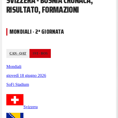
SVIZZERA - BOSNIA CRONACA,
RISULTATO, FORMAZIONI
MONDIALI · 2ª GIORNATA
CAN
·
QAT
SVI
·
BOS
Mondiali
giovedì 18 giugno 2026
SoFi Stadium
Svizzera