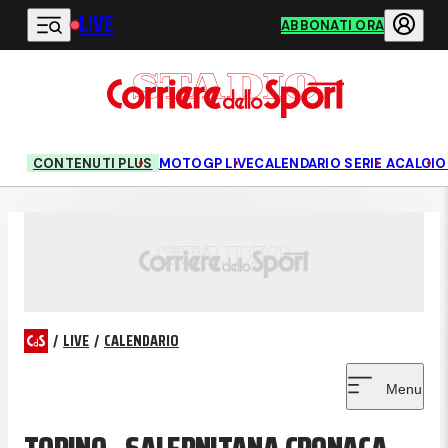
LIVE
Vai al contenuto principale
ABBONATI ORA
CONTENUTI PLUS
MOTOGP LIVE
CALENDARIO SERIE A
CALCIO
/
LIVE
/
CALENDARIO
Menu