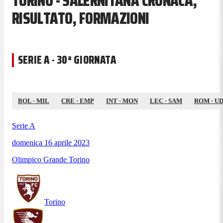
TORINO - SALERNITANA CRONACA,
RISULTATO, FORMAZIONI
SERIE A · 30ª GIORNATA
BOL
·
MIL
CRE
·
EMP
INT
·
MON
LEC
·
SAM
ROM
·
UD
Serie A
domenica 16 aprile 2023
Olimpico Grande Torino
Torino