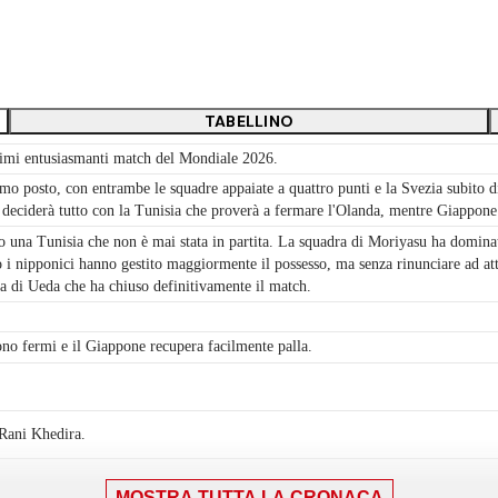
TABELLINO
ssimi entusiasmanti match del Mondiale 2026.
mo posto, con entrambe le squadre appaiate a quattro punti e la Svezia subito d
si deciderà tutto con la Tunisia che proverà a fermare l'Olanda, mentre Giappone
una Tunisia che non è mai stata in partita. La squadra di Moriyasu ha dominato
 nipponici hanno gestito maggiormente il possesso, ma senza rinunciare ad atta
tta di Ueda che ha chiuso definitivamente il match.
ono fermi e il Giappone recupera facilmente palla.
 Rani Khedira.
MOSTRA TUTTA LA CRONACA