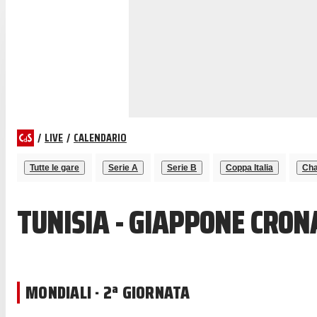
/
LIVE
/
CALENDARIO
Tutte le gare
Serie A
Serie B
Coppa Italia
Cha
TUNISIA - GIAPPONE CRON
MONDIALI · 2ª GIORNATA