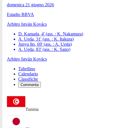
domenica 21 giugno 2026
Estadio BBVA
Arbitro
István Kovács
D. Kamada
,
4
'
(ass. :
K. Nakamura
)
A. Ueda
,
31
'
(ass. :
K. Itakura
)
Junya Ito
,
69
'
(ass. :
A. Ueda
)
A. Ueda
,
83
'
(ass. :
K. Sano
)
Arbitro
István Kovács
Tabellino
Calendario
Classifiche
Commenta
Tunisia