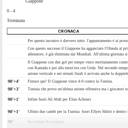
Giappone
0 - 4
Terminata
CRONACA
Per questo incontro è davvero tutto: l'appuntamento è ai pro
Con questo successo il Giappone ha agganciato l'Olanda al pri
allenatore, è già eliminata dai Mondiali. All'ultima giornata 
Il Giappone con due gol per tempo vince meritatamente contro 
con Kamada e poi alla mezz'ora con Ueda. Nel secondo tempo i
azione verticale e nei minuti finali è arrivata anche la doppie
90'+4'
Finisce qui! Il Giappone vince 4-0 contro la Tunisia.
90'+3'
Tunisia che prova un'ultima azione offensiva ma i giocatori s
90'+1'
Infine fuori Ali Abdi per Elias Achouri.
90'+1'
Ultimi due cambi per la Tunisia: fuori Ellyes Skhiri e dentro
90'
Sei minuti di recupero.