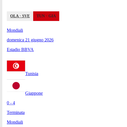
OLA
·
SVE
TUN
·
GIA
Mondiali
domenica 21 giugno 2026
Estadio BBVA
Tunisia
Giappone
0 - 4
Terminata
Mondiali