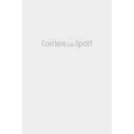
ritmi a proprio piacere. Tanaka prova il tiro e viene respinto, la palla arriva 
 Firas Chaouat.
 si vede respinto in angolo il suo tiro. Sul corner la difesa della Tunisia respi
la" di tutto lo stadio.
, Doan in scivolata ferma tutto e conquista anche un fallo.
 laterali, ma la Tunisia sta difendendo meglio ora e non lascia spazi.
one ma Abdi rovina tutto con un colpo di tacco che regala palla agli avversari.
cross Valery, Mejbri non riesce ad impattare il traversone del compagno.
 Tanaka che ci prova dalla distanza, ma il suo tiro termina fuori di poco.
n Hmida.
i.
nizierà il secondo tempo dell'incontro.
 Dopo aver trovato subito il vantaggio con Kamada dopo una bella azione corale,