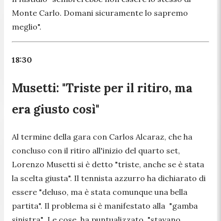
Monte Carlo. Domani sicuramente lo sapremo
meglio".
18:30
Musetti: "Triste per il ritiro, ma
era giusto così"
Al termine della gara con Carlos Alcaraz, che ha
concluso con il ritiro all'inizio del quarto set,
Lorenzo Musetti si è detto "t
riste, anche se è stata
la scelta giusta".
Il tennista azzurro ha dichiarato di
essere
"deluso, ma è stata comunque una bella
partita
". Il problema si è manifestato alla
"gamba
sinistra"
. Le cose, ha puntualizzato, "
stavano