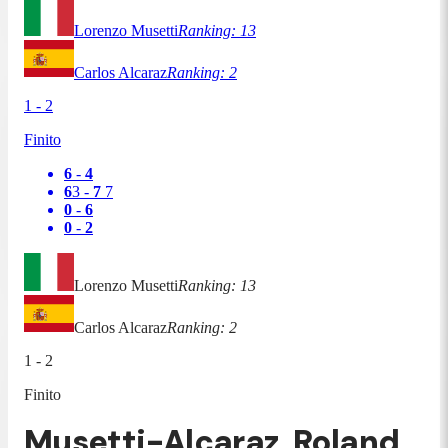
Lorenzo Musetti
Ranking:
13
Carlos Alcaraz
Ranking:
2
1
-
2
Finito
6
-
4
6
3
-
7
7
0
-
6
0
-
2
Lorenzo Musetti
Ranking:
13
Carlos Alcaraz
Ranking:
2
1
-
2
Finito
Musetti-Alcaraz, Roland