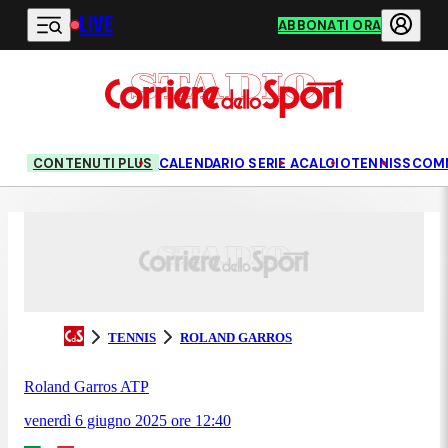
LIVE
Vai al contenuto principale
ABBONATI ORA
CONTENUTI PLUS
CALENDARIO SERIE A
CALCIO
TENNIS
SCOM
TENNIS
ROLAND GARROS
Roland Garros ATP
venerdì 6 giugno 2025
ore
12:40