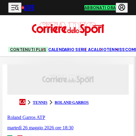
LIVE
Vai al contenuto principale
ABBONATI ORA
CONTENUTI PLUS
CALENDARIO SERIE A
CALCIO
TENNIS
SCOM
TENNIS
ROLAND GARROS
Roland Garros ATP
martedì 26 maggio 2026
ore
18:30