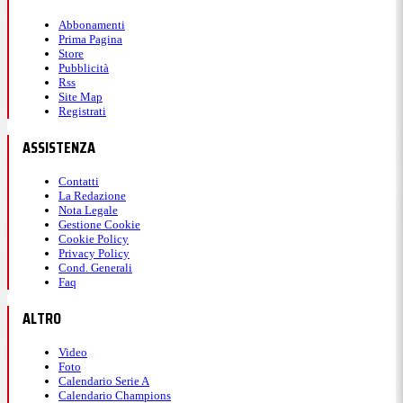
di fare un punto spettacolare, nonostante la difesa
Abbonamenti
di Sinner.
Prima Pagina
Store
Pubblicità
Rss
22:12
Site Map
Registrati
Tabur non molla, ma è 3-1
ASSISTENZA
Contatti
Tabur sta impegnandosi al massimo, costringe
La Redazione
Nota Legale
Sinner ai vantaggi, ma alla fine cede anche in questo
Gestione Cookie
Cookie Policy
game: l'altoatesino mette a segno due ace, di cui il
Privacy Policy
Cond. Generali
primo sulla seconda di servizio.
Faq
ALTRO
22:03
Video
Foto
Break importantissimo per
Calendario Serie A
Calendario Champions