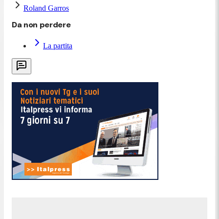
Roland Garros
Da non perdere
La partita
22:37
Tabur annulla tre match-point: 5-
4
Sinner fallisce due match point sul 15-40 e un terzo
ai vantaggi prima che Tabur resti in partita,
conservando il servizio.