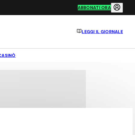
ABBONATI ORA
LEGGI IL GIORNALE
CASINÒ