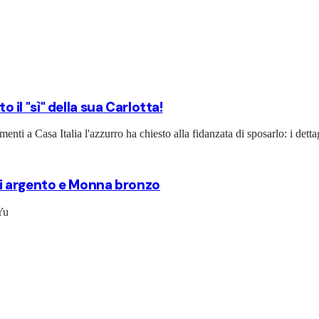
o il "sì" della sua Carlotta!
enti a Casa Italia l'azzurro ha chiesto alla fidanzata di sposarlo: i detta
ini argento e Monna bronzo
Yu