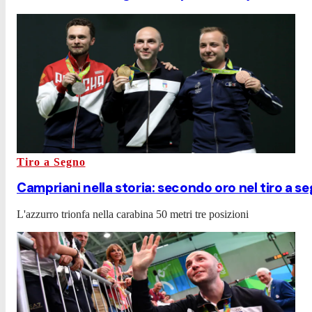
Tiro a Segno
Campriani nella storia: secondo oro nel tiro a s
L'azzurro trionfa nella carabina 50 metri tre posizioni