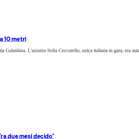
a 10 metri
ia Galashina. L'azzurra Sofia Ceccarello, unica italiana in gara, era stat
Tra due mesi decido"