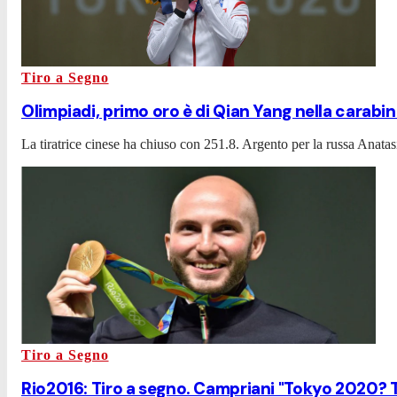
Tiro a Segno
Olimpiadi, primo oro è di Qian Yang nella carabin
La tiratrice cinese ha chiuso con 251.8. Argento per la russa Anatasi
Tiro a Segno
Rio2016: Tiro a segno. Campriani "Tokyo 2020? 