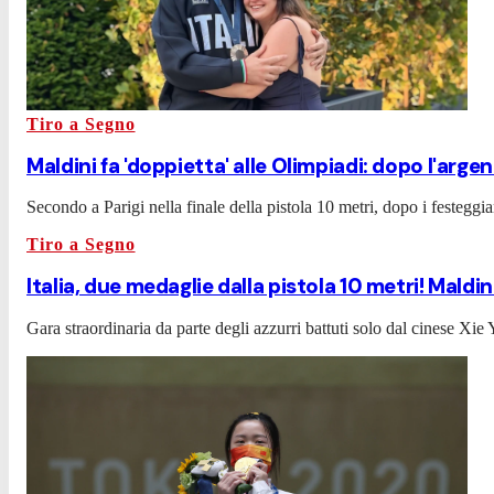
Tiro a Segno
Maldini fa 'doppietta' alle Olimpiadi: dopo l'argent
Secondo a Parigi nella finale della pistola 10 metri, dopo i festeggiam
Tiro a Segno
Italia, due medaglie dalla pistola 10 metri! Mald
Gara straordinaria da parte degli azzurri battuti solo dal cinese Xie 