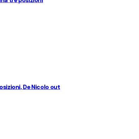
ina tre posizioni
osizioni, De Nicolo out