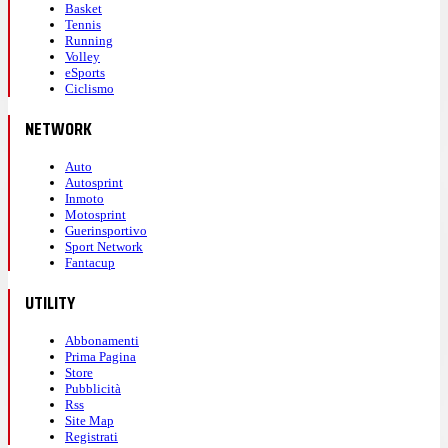
Basket
Tennis
Running
Volley
eSports
Ciclismo
NETWORK
Auto
Autosprint
Inmoto
Motosprint
Guerinsportivo
Sport Network
Fantacup
UTILITY
Abbonamenti
Prima Pagina
Store
Pubblicità
Rss
Site Map
Registrati