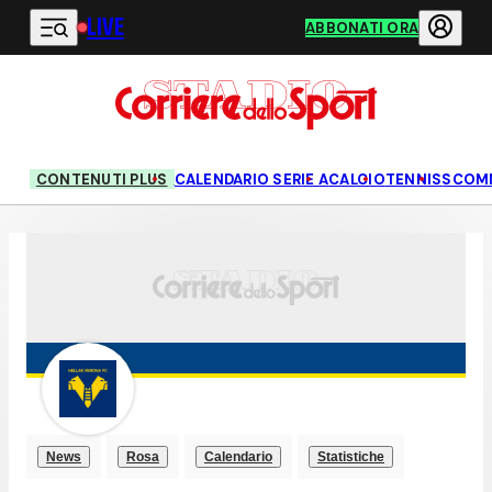
LIVE
Vai al contenuto principale
ABBONATI ORA
CONTENUTI PLUS
CALENDARIO SERIE A
CALCIO
TENNIS
SCOM
News
Rosa
Calendario
Statistiche