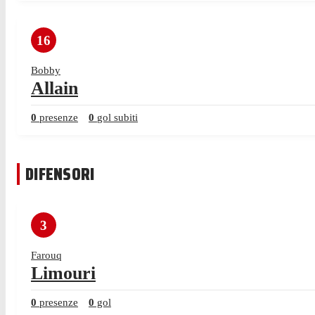
16
Bobby
Allain
0
presenze
0
gol subiti
DIFENSORI
3
Farouq
Limouri
0
presenze
0
gol