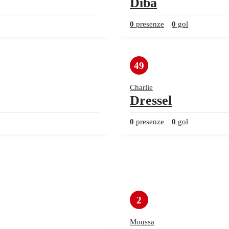
Diba
0
presenze
0
gol
49
Charlie
Dressel
0
presenze
0
gol
2
Moussa