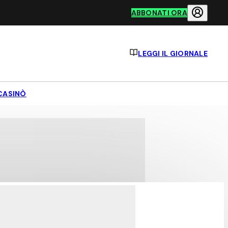
ABBONATI ORA
LEGGI IL GIORNALE
CASINÒ