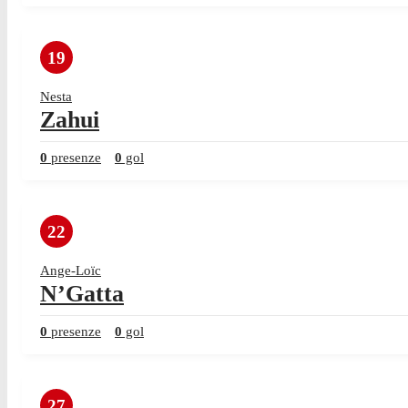
19
Nesta
Zahui
0
presenze
0
gol
22
Ange-Loïc
N’Gatta
0
presenze
0
gol
27