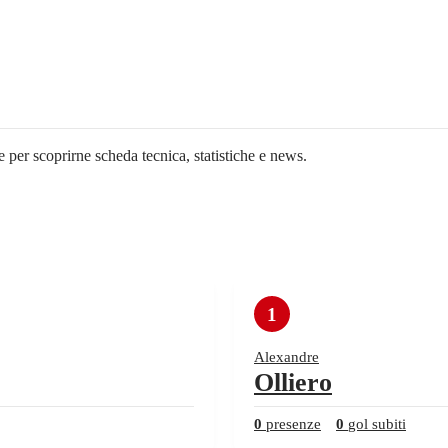
e per scoprirne scheda tecnica, statistiche e news.
1
Alexandre
Olliero
0
presenze
0
gol subiti