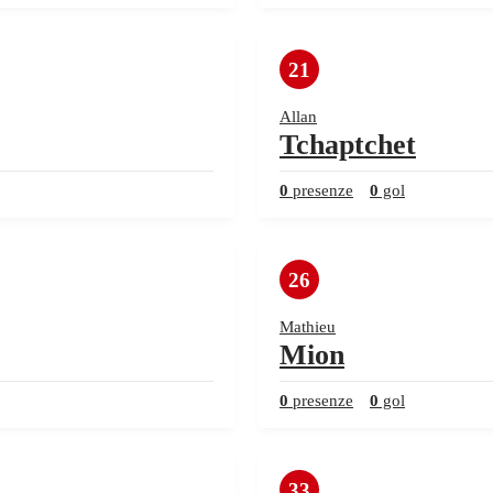
21
Allan
Tchaptchet
0
presenze
0
gol
26
Mathieu
Mion
0
presenze
0
gol
33