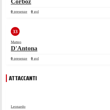
Corboz
0
presenze
0
gol
33
Matteo
D'Antona
0
presenze
0
gol
ATTACCANTI
Leonardo