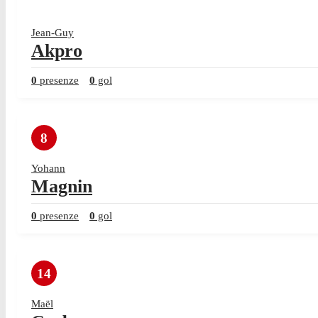
Jean-Guy
Akpro
0
presenze
0
gol
8
Yohann
Magnin
0
presenze
0
gol
14
Maël