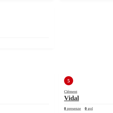
5
Clément
Vidal
0
presenze
0
gol