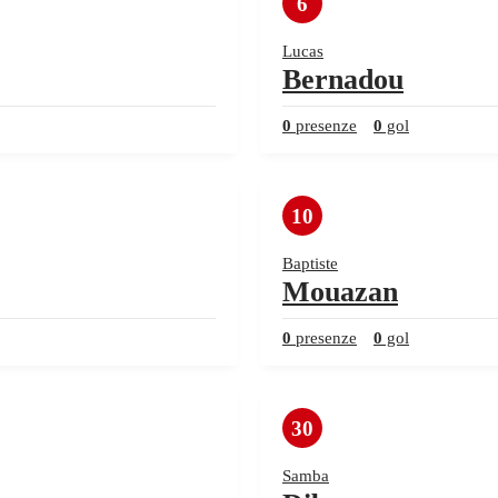
6
Lucas
Bernadou
0
presenze
0
gol
10
Baptiste
Mouazan
0
presenze
0
gol
30
Samba