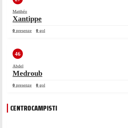
Matthéo
Xantippe
0
presenze
0
gol
46
Abdel
Medroub
0
presenze
0
gol
CENTROCAMPISTI