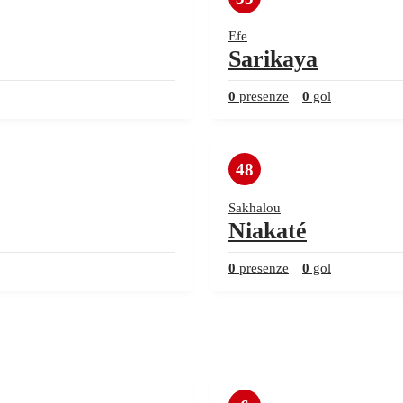
Efe
Sarikaya
0
presenze
0
gol
48
Sakhalou
Niakaté
0
presenze
0
gol