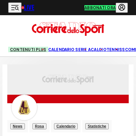
LIVE
Vai al contenuto principale
ABBONATI ORA
CONTENUTI PLUS
CALENDARIO SERIE A
CALCIO
TENNIS
SCOM
News
Rosa
Calendario
Statistiche