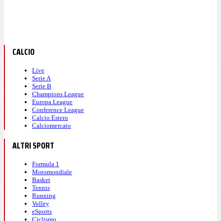
CALCIO
Live
Serie A
Serie B
Champions League
Europa League
Conference League
Calcio Estero
Calciomercato
ALTRI SPORT
Formula 1
Motomondiale
Basket
Tennis
Running
Volley
eSports
Ciclismo