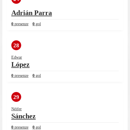
Adrián Parra
0
presenze
0
gol
28
Edwar
López
0
presenze
0
gol
29
Néifer
Sánchez
0
presenze
0
gol