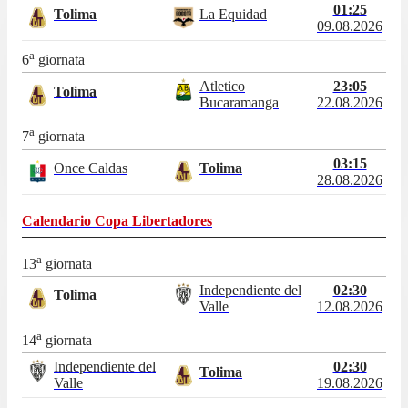
01:25
Tolima
La Equidad
09.08.2026
a
6
giornata
Atletico
23:05
Tolima
Bucaramanga
22.08.2026
a
7
giornata
03:15
Once Caldas
Tolima
28.08.2026
Calendario
Copa Libertadores
a
13
giornata
Independiente del
02:30
Tolima
Valle
12.08.2026
a
14
giornata
Independiente del
02:30
Tolima
Valle
19.08.2026