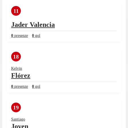
11
Jader Valencia
0
presenze
0
gol
18
Kelvin
Flórez
0
presenze
0
gol
19
Santiago
Joven