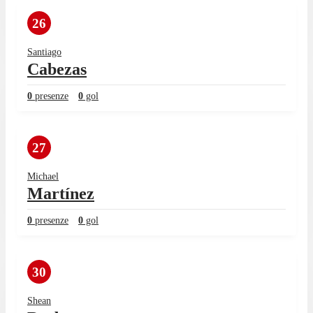
26
Santiago
Cabezas
0
presenze
0
gol
27
Michael
Martínez
0
presenze
0
gol
30
Shean