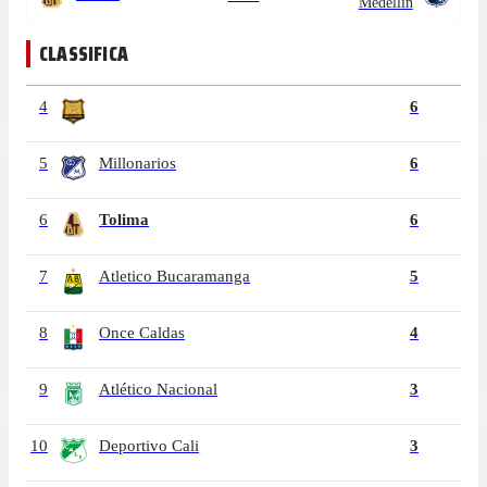
Medellín
CLASSIFICA
4
6
5
Millonarios
6
6
Tolima
6
7
Atletico Bucaramanga
5
8
Once Caldas
4
9
Atlético Nacional
3
10
Deportivo Cali
3