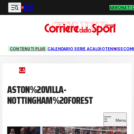
LIVE
Vai al contenuto principale
ABBONATI 
CONTENUTI PLUS
CALENDARIO SERIE A
CALCIO
TENNIS
SCOM
ASTON%20VILLA-
NOTTINGHAM%20FOREST
Menu