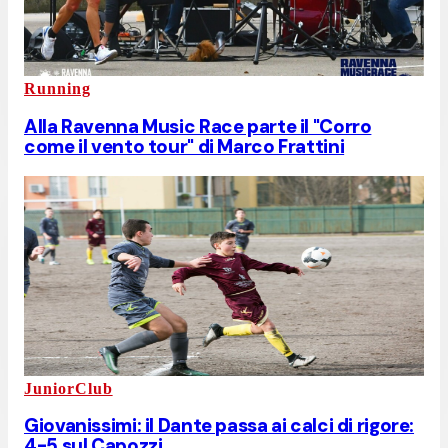
Running
Alla Ravenna Music Race parte il "Corro
come il vento tour" di Marco Frattini
JuniorClub
Giovanissimi: il Dante passa ai calci di rigore:
4-5 sul Capozzi