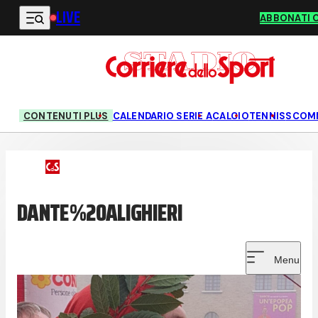
LIVE
Vai al contenuto principale
ABBONATI 
CONTENUTI PLUS
CALENDARIO SERIE A
CALCIO
TENNIS
SCOM
DANTE%20ALIGHIERI
Menu