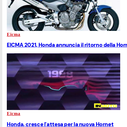
Eicma
EICMA 2021, Honda annuncia il ritorno della Hor
Eicma
Honda, cresce l'attesa per la nuova Hornet