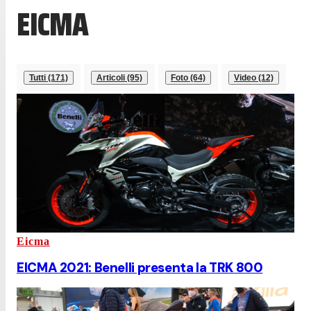
EICMA
Tutti (171)
Articoli (95)
Foto (64)
Video (12)
Eicma
EICMA 2021: Benelli presenta la TRK 800