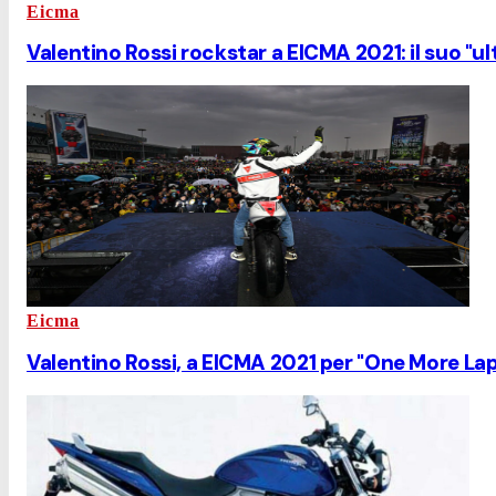
Eicma
Valentino Rossi rockstar a EICMA 2021: il suo "ulti
Eicma
Valentino Rossi, a EICMA 2021 per "One More Lap