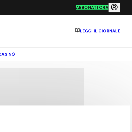
ABBONATI ORA
LEGGI IL GIORNALE
CASINÒ