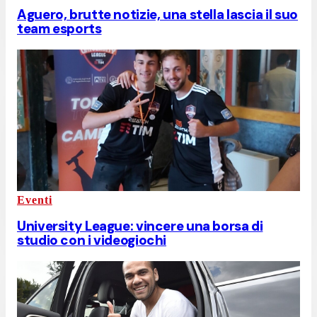
Aguero, brutte notizie, una stella lascia il suo
team esports
Eventi
University League: vincere una borsa di
studio con i videogiochi