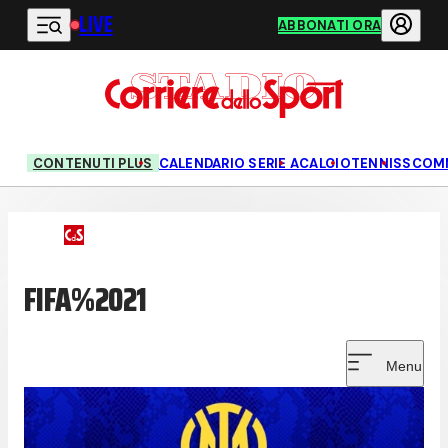
LIVE
Vai al contenuto principale
ABBONATI ORA
CONTENUTI PLUS
CALENDARIO SERIE A
CALCIO
TENNIS
SCOM
FIFA%2021
Menu